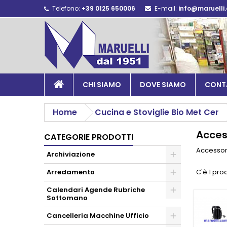
Telefono:
+39 0125 650006
E-mail:
info@maruelli
CHI SIAMO
DOVE SIAMO
CONT
Home
Cucina e Stoviglie Bio Met Cer
Acces
CATEGORIE PRODOTTI
Accessor
Archiviazione
Arredamento
C'è 1 pro
Calendari Agende Rubriche
Sottomano
Cancelleria Macchine Ufficio