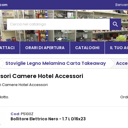
.com
Benven

ATTACI
ORARI DI APERTURA
CATALOGHI
IL TUO 
Stoviglie Legno Melamina Carta Takeaway
Acce
sori Camere Hotel Accessori
i Camere Hotel Accessori
dotto.
Ordi
Cod:
P5100Z
Bollitore Elettrico Nero - 1.7 L D16x23