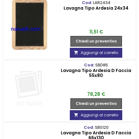
Cod:
LAR2434
Lavagna Tipo Ardesia 24x34
Prezzo
11,51 €
Chiedi un preventivo
Aggiungi al carrello

Cod:
SBD85
Lavagna Tipo Ardesia D Faccia
55x80
Prezzo
78,28 €
Chiedi un preventivo
Aggiungi al carrello

Cod:
SBS120
Lavagna Tipo Ardesia D Faccia
66x130