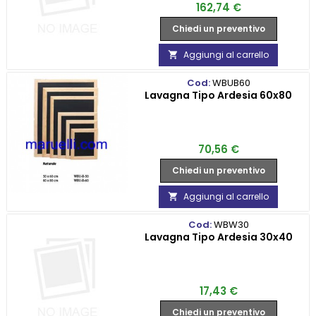
Prezzo
162,74 €
Chiedi un preventivo
Aggiungi al carrello

Cod:
WBUB60
Lavagna Tipo Ardesia 60x80
Prezzo
70,56 €
Chiedi un preventivo
Aggiungi al carrello

Cod:
WBW30
Lavagna Tipo Ardesia 30x40
Prezzo
17,43 €
Chiedi un preventivo