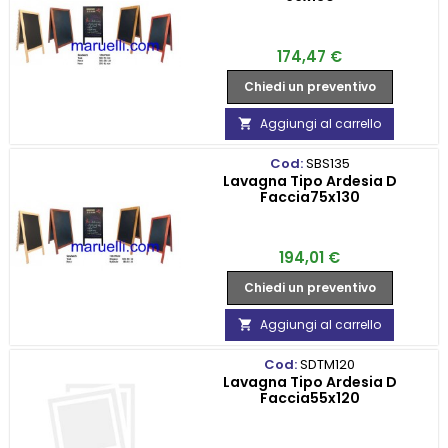
Prezzo
174,47 €
Chiedi un preventivo
Aggiungi al carrello

Cod:
SBS135
Lavagna Tipo Ardesia D
Faccia75x130
Prezzo
194,01 €
Chiedi un preventivo
Aggiungi al carrello

Cod:
SDTM120
Lavagna Tipo Ardesia D
Faccia55x120