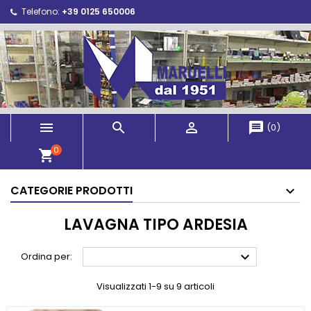
Telefono:
+39 0125 650006



message
(
0
)
0
shopping_cart
CATEGORIE PRODOTTI
LAVAGNA TIPO ARDESIA

Ordina per:
Visualizzati 1-9 su 9 articoli