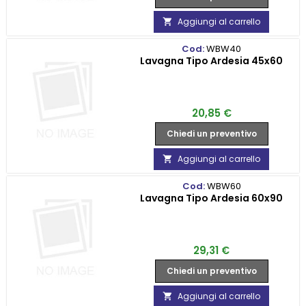
Aggiungi al carrello

Cod:
WBW40
Lavagna Tipo Ardesia 45x60
Prezzo
20,85 €
Chiedi un preventivo
Aggiungi al carrello

Cod:
WBW60
Lavagna Tipo Ardesia 60x90
Prezzo
29,31 €
Chiedi un preventivo
Aggiungi al carrello
