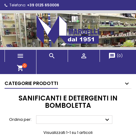
Telefono:
+39 0125 650006



message
(
0
)
0
shopping_cart
CATEGORIE PRODOTTI
SANIFICANTI E DETERGENTI IN
BOMBOLETTA

Ordina per:
Visualizzati 1-1 su 1 articoli