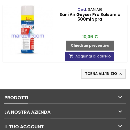
Cod:
SANIAIR
Sani Air Geyser Pro Balsamic
500ml Spra
Prezzo
10,36 €
Chiedi un preventivo
Aggiungi al carrello

TORNA ALL'INIZIO


PRODOTTI

LA NOSTRA AZIENDA

IL TUO ACCOUNT