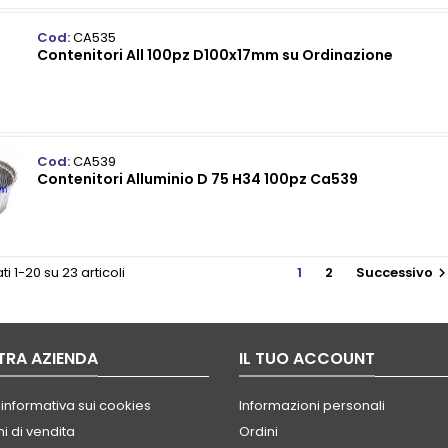
Cod:
CA535
Contenitori All 100pz D100x17mm su Ordinazione
Cod:
CA539
Contenitori Alluminio D 75 H34 100pz Ca539
ti 1-20 su 23 articoli
1
2
Successivo
TRA AZIENDA
IL TUO ACCOUNT
 informativa sui cookies
Informazioni personali
i di vendita
Ordini