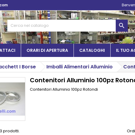
.com
Benven

ATTACI
ORARI DI APERTURA
CATALOGHI
IL TUO 
Sacchett I Borse
Imballi Alimentari Alluminio
Cont
Contenitori Alluminio 100pz Roton
Contenitori Alluminio 100pz Rotondi
3 prodotti.
Ordi