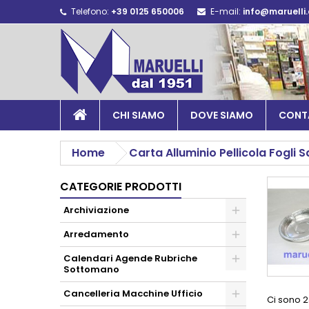
Telefono:
+39 0125 650006
E-mail:
info@maruelli
CHI SIAMO
DOVE SIAMO
CONT
Home
Carta Alluminio Pellicola Fogli 
CATEGORIE PRODOTTI
Archiviazione
Arredamento
Calendari Agende Rubriche
Sottomano
Cancelleria Macchine Ufficio
Ci sono 2