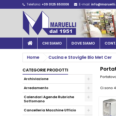
Telefono:
+39 0125 650006
E-mail:
info@maruelli
CHI SIAMO
DOVE SIAMO
CONT
Home
Cucina e Stoviglie Bio Met Cer
Porta
CATEGORIE PRODOTTI
Portatova
Archiviazione
Arredamento
Ci sono 4
Calendari Agende Rubriche
Sottomano
Cancelleria Macchine Ufficio