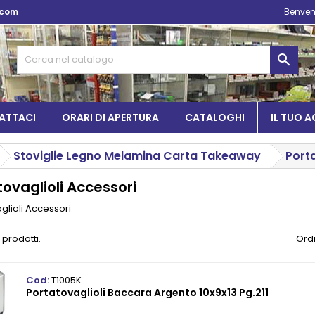
.com
Benven

ATTACI
ORARI DI APERTURA
CATALOGHI
IL TUO 
Stoviglie Legno Melamina Carta Takeaway
Porta
tovaglioli Accessori
glioli Accessori
 prodotti.
Ordi
Cod:
T1005K
Portatovaglioli Baccara Argento 10x9x13 Pg.211