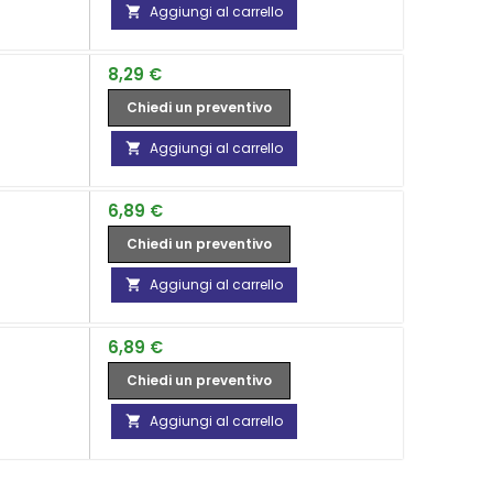
Aggiungi al carrello

Prezzo
8,29 €
Chiedi un preventivo
Aggiungi al carrello

Prezzo
6,89 €
Chiedi un preventivo
Aggiungi al carrello

Prezzo
6,89 €
Chiedi un preventivo
Aggiungi al carrello
