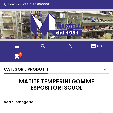
Telefono:
+39 0125 650006



message
(
0
)
0
shopping_cart
CATEGORIE PRODOTTI
MATITE TEMPERINI GOMME
ESPOSITORI SCUOL
Sotto-categorie