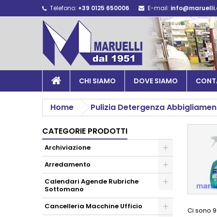
Telefono:
+39 0125 650006
E-mail:
info@maruelli
CHI SIAMO
DOVE SIAMO
CONT
Home
Pulizia Detergenza Abbigliamen
CATEGORIE PRODOTTI
Archiviazione
Arredamento
Calendari Agende Rubriche
Sottomano
Cancelleria Macchine Ufficio
Ci sono 9