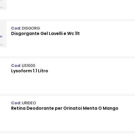
Cod:
DISGORG
Disgorgante Gel Lavelli e Wc 1lt
Cod:
LIS1000
Lysoform 1.1 Litro
Cod:
URIDEO
Retina Deodorante per Orinatoi Menta O Mango