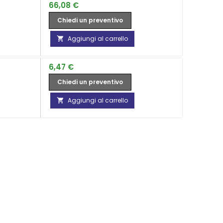
Prezzo
66,08 €
Chiedi un preventivo
Aggiungi al carrello

Prezzo
6,47 €
Chiedi un preventivo
Aggiungi al carrello
