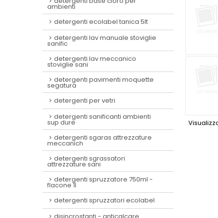
detergenti base cloro per
ambienti
detergenti ecolabel tanica 5lt
detergenti lav manuale stoviglie
sanific
detergenti lav meccanico
stoviglie sani
detergenti pavimenti moquette
segatura
detergenti per vetri
detergenti sanificanti ambienti
sup dure
Visualizza
detergenti sgaras attrezzature
meccanich
detergenti sgrassatori
attrezzature sani
detergenti spruzzatore 750ml -
flacone 1l
detergenti spruzzatori ecolabel
disincrostanti - anticalcare