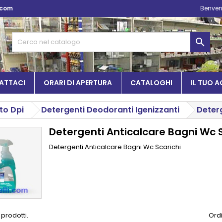
.com
Benven

ATTACI
ORARI DI APERTURA
CATALOGHI
IL TUO 
to Dpi
Detergenti Deodoranti Igenizzanti
Deterg
Detergenti Anticalcare Bagni Wc S
Detergenti Anticalcare Bagni Wc Scarichi
 prodotti.
Ordi