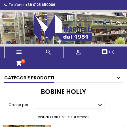
Telefono:
+39 0125 650006



message
(
0
)
0
shopping_cart
CATEGORIE PRODOTTI
BOBINE HOLLY

Ordina per:
Visualizzati 1-20 su 31 articoli