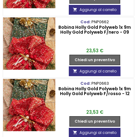
Aggiungi al carrello

Cod:
PNP0662
Bobina Holly Gold Polyweb 1x 9m
Holly Gold Polyweb F/nero - 09
Prezzo
23,53 €
Chiedi un preventivo
Aggiungi al carrello

Cod:
PNP0663
Bobina Holly Gold Polyweb 1x 9m
Holly Gold Polyweb F/rosso - 12
Prezzo
23,53 €
Chiedi un preventivo
Aggiungi al carrello
