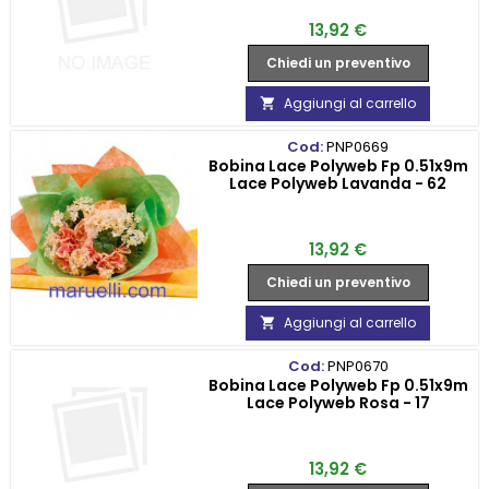
Prezzo
13,92 €
Chiedi un preventivo
Aggiungi al carrello

Cod:
PNP0669
Bobina Lace Polyweb Fp 0.51x9m
Lace Polyweb Lavanda - 62
Prezzo
13,92 €
Chiedi un preventivo
Aggiungi al carrello

Cod:
PNP0670
Bobina Lace Polyweb Fp 0.51x9m
Lace Polyweb Rosa - 17
Prezzo
13,92 €