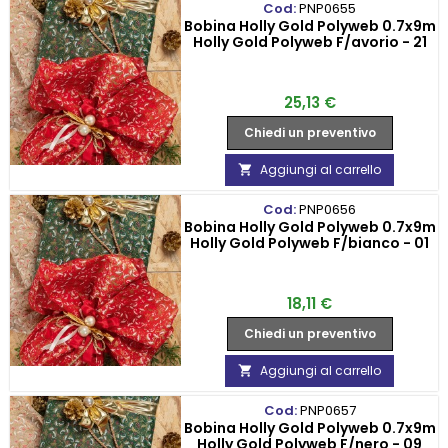
Cod:
PNP0655
Bobina Holly Gold Polyweb 0.7x9m
Holly Gold Polyweb F/avorio - 21
Prezzo
25,13 €
Chiedi un preventivo
Aggiungi al carrello

Cod:
PNP0656
Bobina Holly Gold Polyweb 0.7x9m
Holly Gold Polyweb F/bianco - 01
Prezzo
18,11 €
Chiedi un preventivo
Aggiungi al carrello

Cod:
PNP0657
Bobina Holly Gold Polyweb 0.7x9m
Holly Gold Polyweb F/nero - 09