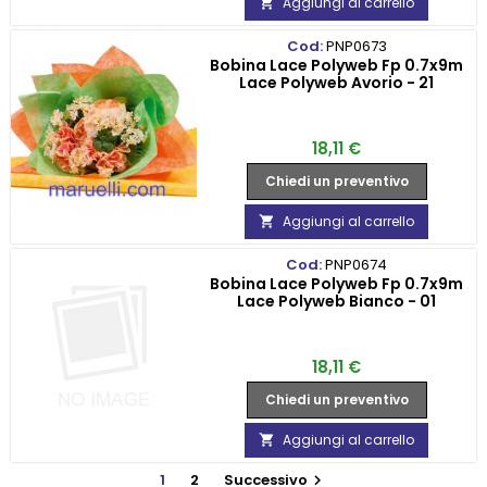
Aggiungi al carrello

Cod:
PNP0673
Bobina Lace Polyweb Fp 0.7x9m
Lace Polyweb Avorio - 21
Prezzo
18,11 €
Chiedi un preventivo
Aggiungi al carrello

Cod:
PNP0674
Bobina Lace Polyweb Fp 0.7x9m
Lace Polyweb Bianco - 01
Prezzo
18,11 €
Chiedi un preventivo
Aggiungi al carrello

1
2
Successivo
