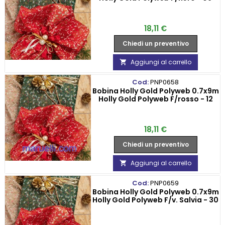
Prezzo
18,11 €
Chiedi un preventivo
Aggiungi al carrello

Cod:
PNP0658
Bobina Holly Gold Polyweb 0.7x9m
Holly Gold Polyweb F/rosso - 12
Prezzo
18,11 €
Chiedi un preventivo
Aggiungi al carrello

Cod:
PNP0659
Bobina Holly Gold Polyweb 0.7x9m
Holly Gold Polyweb F/v. Salvia - 30