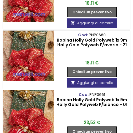
Prezzo
18,11 €
Chiedi un preventivo
Aggiungi al carrello

Cod:
PNP0660
Bobina Holly Gold Polyweb 1x 9m
Holly Gold Polyweb F/avorio - 21
Prezzo
18,11 €
Chiedi un preventivo
Aggiungi al carrello

Cod:
PNP0661
Bobina Holly Gold Polyweb 1x 9m
Holly Gold Polyweb F/bianco - 01
Prezzo
23,53 €
Chiedi un preventivo