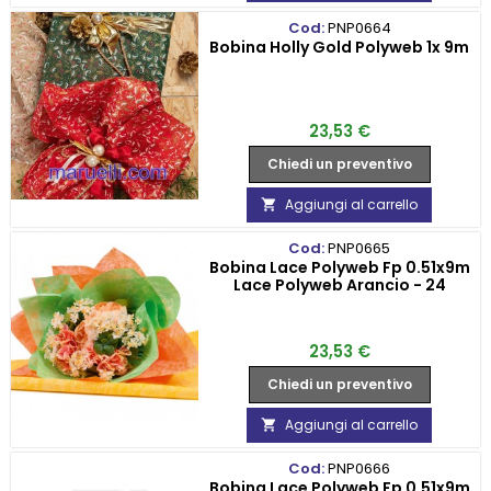
Cod:
PNP0664
Bobina Holly Gold Polyweb 1x 9m
Prezzo
23,53 €
Chiedi un preventivo
Aggiungi al carrello

Cod:
PNP0665
Bobina Lace Polyweb Fp 0.51x9m
Lace Polyweb Arancio - 24
Prezzo
23,53 €
Chiedi un preventivo
Aggiungi al carrello

Cod:
PNP0666
Bobina Lace Polyweb Fp 0.51x9m