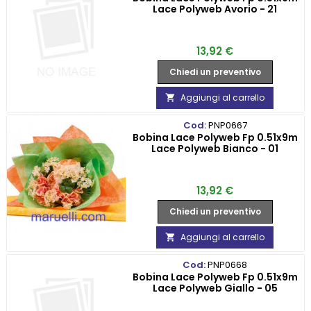
Lace Polyweb Avorio - 21
Prezzo
13,92 €
Chiedi un preventivo
Aggiungi al carrello

Cod:
PNP0667
Bobina Lace Polyweb Fp 0.51x9m
Lace Polyweb Bianco - 01
Prezzo
13,92 €
Chiedi un preventivo
Aggiungi al carrello

Cod:
PNP0668
Bobina Lace Polyweb Fp 0.51x9m
Lace Polyweb Giallo - 05