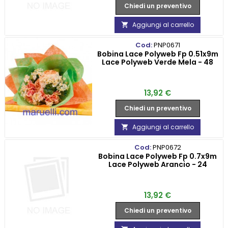
Chiedi un preventivo
Aggiungi al carrello

Cod:
PNP0671
Bobina Lace Polyweb Fp 0.51x9m
Lace Polyweb Verde Mela - 48
Prezzo
13,92 €
Chiedi un preventivo
Aggiungi al carrello

Cod:
PNP0672
Bobina Lace Polyweb Fp 0.7x9m
Lace Polyweb Arancio - 24
Prezzo
13,92 €
Chiedi un preventivo