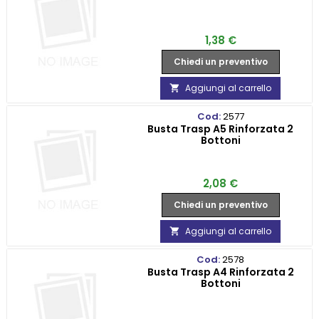
Prezzo
1,38 €
Chiedi un preventivo
Aggiungi al carrello

Cod:
2577
Busta Trasp A5 Rinforzata 2
Bottoni
Prezzo
2,08 €
Chiedi un preventivo
Aggiungi al carrello

Cod:
2578
Busta Trasp A4 Rinforzata 2
Bottoni