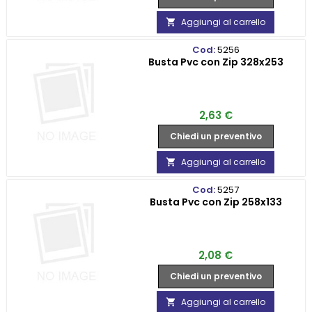
Aggiungi al carrello

Cod:
5256
Busta Pvc con Zip 328x253
Prezzo
2,63 €
Chiedi un preventivo
Aggiungi al carrello

Cod:
5257
Busta Pvc con Zip 258x133
Prezzo
2,08 €
Chiedi un preventivo
Aggiungi al carrello
