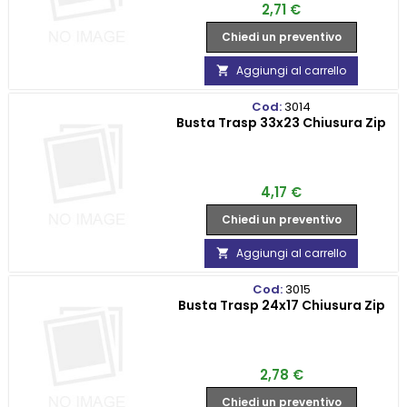
Prezzo
2,71 €
Chiedi un preventivo
Aggiungi al carrello

Cod:
3014
Busta Trasp 33x23 Chiusura Zip
Prezzo
4,17 €
Chiedi un preventivo
Aggiungi al carrello

Cod:
3015
Busta Trasp 24x17 Chiusura Zip
Prezzo
2,78 €
Chiedi un preventivo