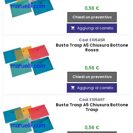
Prezzo
0,56 €
Chiedi un preventivo
Aggiungi al carrello

Cod:
E105A5R
Busta Trasp A5 Chiusura Bottone
Rossa
Prezzo
0,56 €
Chiedi un preventivo
Aggiungi al carrello

Cod:
E105A5T
Busta Trasp A5 Chiusura Bottone
Trasp
Prezzo
0,56 €