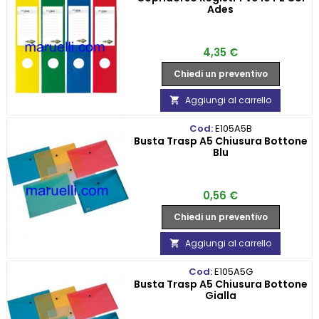
Ades
Prezzo
4,35 €
Chiedi un preventivo
Aggiungi al carrello

Cod:
E105A5B
Busta Trasp A5 Chiusura Bottone
Blu
Prezzo
0,56 €
Chiedi un preventivo
Aggiungi al carrello

Cod:
E105A5G
Busta Trasp A5 Chiusura Bottone
Gialla