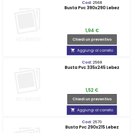
Cod:
2568
Busta Pvc 390x290 Lebez
Prezzo
1,94 €
Chiedi un preventivo
Aggiungi al carrello

Cod:
2569
Busta Pvc 335x245 Lebez
Prezzo
1,52 €
Chiedi un preventivo
Aggiungi al carrello

Cod:
2570
Busta Pvc 290x215 Lebez