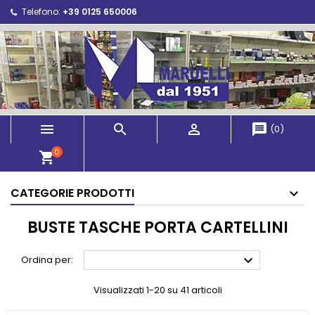
Telefono:
+39 0125 650006



message
(
0
)
0
shopping_cart
CATEGORIE PRODOTTI
BUSTE TASCHE PORTA CARTELLINI

Ordina per:
Visualizzati 1-20 su 41 articoli