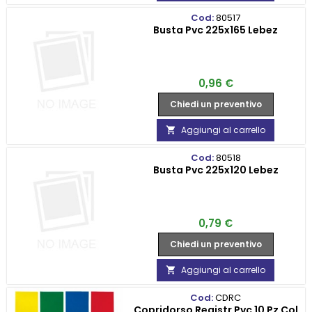
Cod:
80517
Busta Pvc 225x165 Lebez
Prezzo
0,96 €
Chiedi un preventivo
Aggiungi al carrello

Cod:
80518
Busta Pvc 225x120 Lebez
Prezzo
0,79 €
Chiedi un preventivo
Aggiungi al carrello

Cod:
CDRC
Copridorso Registr Pvc 10 Pz Col