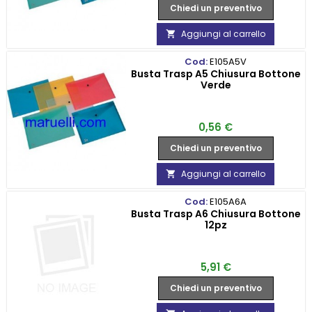
Chiedi un preventivo
Aggiungi al carrello

Cod:
E105A5V
Busta Trasp A5 Chiusura Bottone
Verde
Prezzo
0,56 €
Chiedi un preventivo
Aggiungi al carrello

Cod:
E105A6A
Busta Trasp A6 Chiusura Bottone
12pz
Prezzo
5,91 €
Chiedi un preventivo