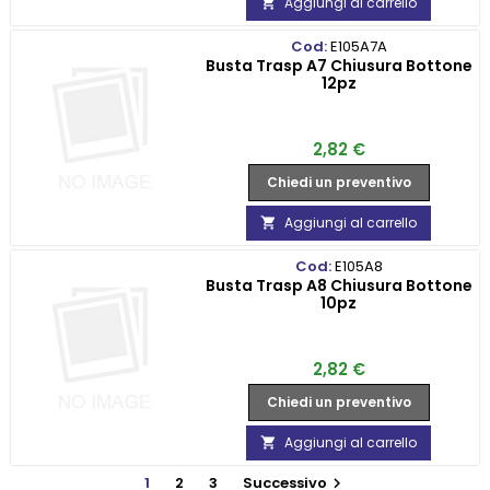
Aggiungi al carrello

Cod:
E105A7A
Busta Trasp A7 Chiusura Bottone
12pz
Prezzo
2,82 €
Chiedi un preventivo
Aggiungi al carrello

Cod:
E105A8
Busta Trasp A8 Chiusura Bottone
10pz
Prezzo
2,82 €
Chiedi un preventivo
Aggiungi al carrello

1
2
3
Successivo
