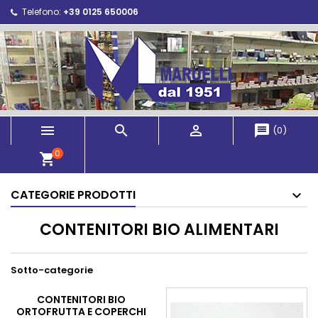
Telefono:
+39 0125 650006



message
(
0
)
0
shopping_cart
CATEGORIE PRODOTTI
CONTENITORI BIO ALIMENTARI
Sotto-categorie
CONTENITORI BIO
ORTOFRUTTA E COPERCHI