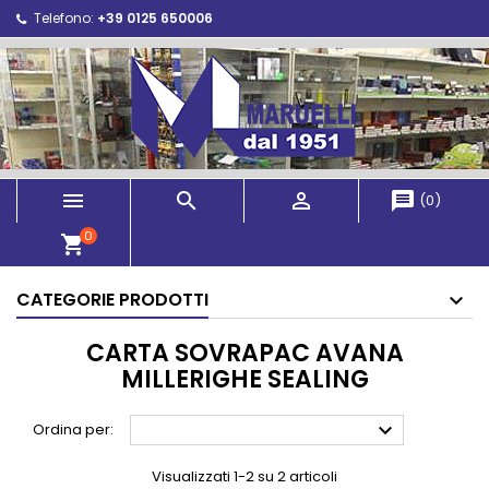
Telefono:
+39 0125 650006



message
(
0
)
0
shopping_cart
CATEGORIE PRODOTTI
CARTA SOVRAPAC AVANA
MILLERIGHE SEALING

Ordina per:
Visualizzati 1-2 su 2 articoli