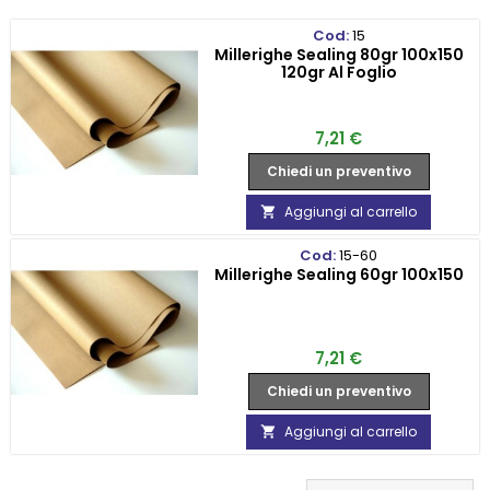
Cod:
15
Millerighe Sealing 80gr 100x150
120gr Al Foglio
Prezzo
7,21 €
Chiedi un preventivo
Aggiungi al carrello

Cod:
15-60
Millerighe Sealing 60gr 100x150
Prezzo
7,21 €
Chiedi un preventivo
Aggiungi al carrello
