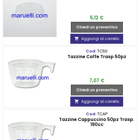
Prezzo
5,12 €
Chiedi un preventivo
Aggiungi al carrello

Cod:
TC50
Tazzine Caffe Trasp 50pz
Prezzo
7,07 €
Chiedi un preventivo
Aggiungi al carrello

Cod:
TCAP
Tazzine Cappuccino 50pz Trasp.
190cc