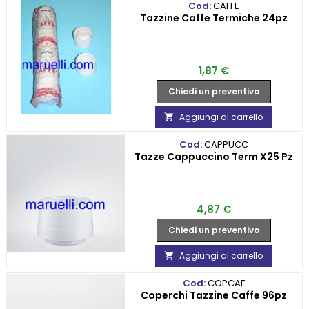
Cod:
CAFFE
Tazzine Caffe Termiche 24pz
Prezzo
1,87 €
Chiedi un preventivo
Aggiungi al carrello

Cod:
CAPPUCC
Tazze Cappuccino Term X25 Pz
Prezzo
4,87 €
Chiedi un preventivo
Aggiungi al carrello

Cod:
COPCAF
Coperchi Tazzine Caffe 96pz