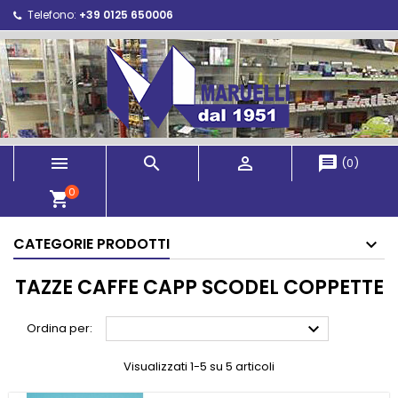
Telefono:
+39 0125 650006



message
(
0
)
0
shopping_cart
CATEGORIE PRODOTTI
TAZZE CAFFE CAPP SCODEL COPPETTE

Ordina per:
Visualizzati 1-5 su 5 articoli