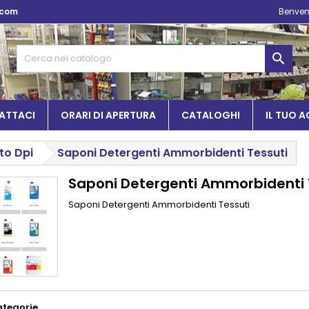
.com
Benven

ATTACI
ORARI DI APERTURA
CATALOGHI
IL TUO 
to Dpi
Saponi Detergenti Ammorbidenti Tessuti
Saponi Detergenti Ammorbidenti 
Saponi Detergenti Ammorbidenti Tessuti
ategorie