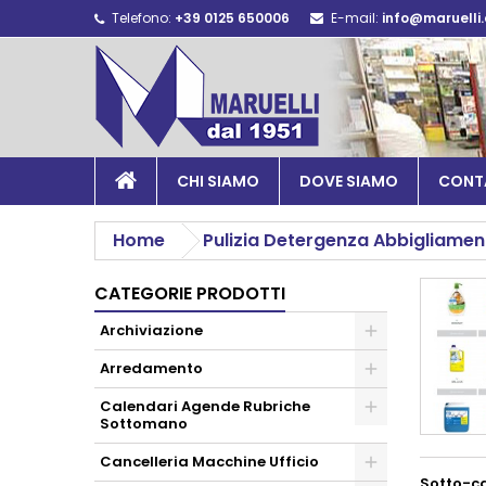
Telefono:
+39 0125 650006
E-mail:
info@maruelli
CHI SIAMO
DOVE SIAMO
CONT
Home
Pulizia Detergenza Abbigliamen
CATEGORIE PRODOTTI
Archiviazione
Arredamento
Calendari Agende Rubriche
Sottomano
Cancelleria Macchine Ufficio
Sotto-c