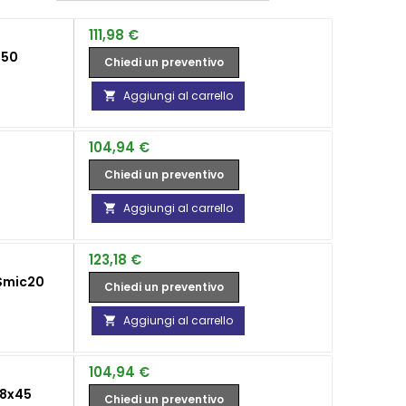
Prezzo
111,98 €
 50
Chiedi un preventivo
Aggiungi al carrello

Prezzo
104,94 €
Chiedi un preventivo
Aggiungi al carrello

Prezzo
123,18 €
 Smic20
Chiedi un preventivo
Aggiungi al carrello

Prezzo
104,94 €
18x45
Chiedi un preventivo