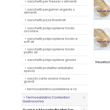
sacchetti per freezer x alimenti
sacchetti pergamin argento x
alimenti
sacchetti pizza finestrati
sacchetti polipropilene fondo
circolare
sacchetti polipropilene fondo e
soff ali
sacchetti polipropilene fondo
piatto ali
sacchetti polipropilene grissini
Visualizza
sacchetti protettivi antistiatici
specia
sacchi carta avana misure
grandi
termosaldatrici polietilene e ric
Termosaldatrici Contenitori
Gastronomia
Cucina e Stoviglie Bio Met Cer