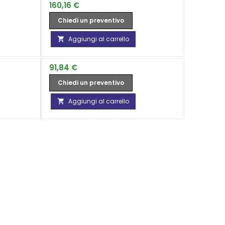
Prezzo
160,16 €
Chiedi un preventivo
Aggiungi al carrello

Prezzo
91,84 €
Chiedi un preventivo
Aggiungi al carrello
