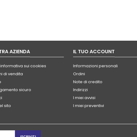
TRA AZIENDA
IL TUO ACCOUNT
 informativa sui cookies
Informazioni personali
i di vendita
Ordini
o
Note di credito
agamento sicuro
Indirizzi
ci
I miei avvisi
l sito
I miei preventivi