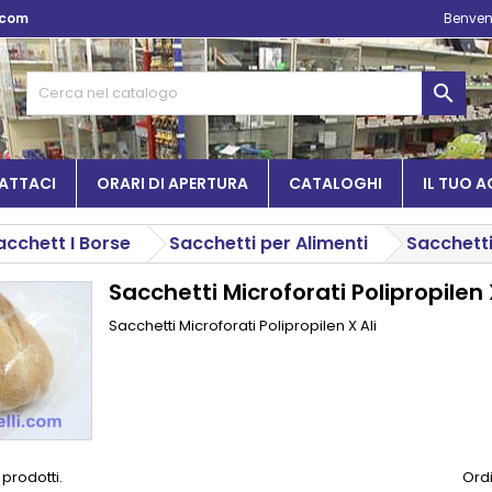
.com
Benven

ATTACI
ORARI DI APERTURA
CATALOGHI
IL TUO 
Sacchett I Borse
Sacchetti per Alimenti
Sacchetti
Sacchetti Microforati Polipropilen 
Sacchetti Microforati Polipropilen X Ali
 prodotti.
Ordi