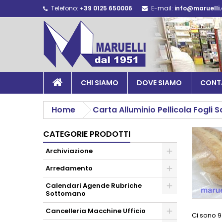
Telefono:
+39 0125 650006
E-mail:
info@maruelli
CHI SIAMO
DOVE SIAMO
CONT
Home
Carta Alluminio Pellicola Fogli 
CATEGORIE PRODOTTI
Archiviazione
Arredamento
Calendari Agende Rubriche
Sottomano
Cancelleria Macchine Ufficio
Ci sono 9