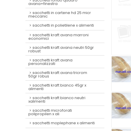
sacchetti fondo quadro
avana+finestra
sacchetti in cartene hd 25 micr
meccanic
sacchetti in polietilene x alimenti
sacchetti kraft avana marroni
economici
sacchetti kraft avana neutri 50gr
robust
sacchetti kraft avana
personalizzati
sacchetti kraft avana tricrom
50gr robus
sacchetti kraft bianco 45gr x
alimenti
sacchetti kraft bianco neutri
xalimenti
sacchetti microforati
polipropilen x ali
sacchetti moplephane x alimenti