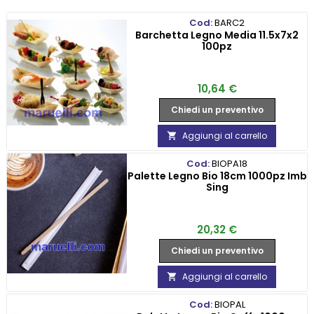
Cod:
BARC2
Barchetta Legno Media 11.5x7x2
100pz
Prezzo
10,64 €
Chiedi un preventivo
Aggiungi al carrello

Cod:
BIOPA18
Palette Legno Bio 18cm 1000pz Imb
Sing
Prezzo
20,32 €
Chiedi un preventivo
Aggiungi al carrello

Cod:
BIOPAL