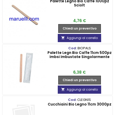
Palette Legno Bio Caffe 1000pz
Sciolt
Prezzo
4,76 €
Chiedi un preventivo
Aggiungi al carrello

Cod:
BIOPALS
Palette Legn Bio Caffe 11cm 500pz
Imbsi Imbustate Singolarmente
Prezzo
6,38 €
Chiedi un preventivo
Aggiungi al carrello

Cod:
CLEGN1S
Cucchiaini Bio Legno 11cm 3000pz