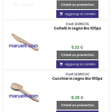
Chiedi un preventivo
Aggiungi al carrello

Cod:
LEGNCOL
Coltelli in Legno Bio 100pz
Prezzo
5,32 €
Chiedi un preventivo
Aggiungi al carrello

Cod:
LEGNCUC
Cucchiai in Legno Bio 100pz
Prezzo
8,28 €
Chiedi un preventivo