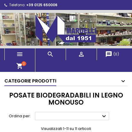
Telefono:
+39 0125 650006



message
(
0
)
0
shopping_cart
CATEGORIE PRODOTTI
POSATE BIODEGRADABILI IN LEGNO
MONOUSO

Ordina per:
Visualizzati 1-11 su 11 articoli