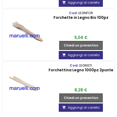
Aggiungi al carrello

Cod:
LEGNFOR
Forchette in Legno Bio 100pz
Prezzo
5,04 €
Chiedi un preventivo
Aggiungi al carrello

Cod:
LEGNSTI
Forchettina Legno 1000pz 2punte
Prezzo
8,28 €
Chiedi un preventivo
Aggiungi al carrello
