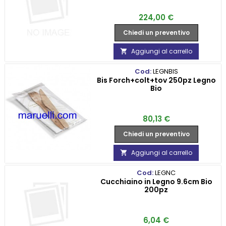
Prezzo
224,00 €
Chiedi un preventivo
Aggiungi al carrello

Cod:
LEGNBIS
Bis Forch+colt+tov 250pz Legno
Bio
Prezzo
80,13 €
Chiedi un preventivo
Aggiungi al carrello

Cod:
LEGNC
Cucchiaino in Legno 9.6cm Bio
200pz
Prezzo
6,04 €