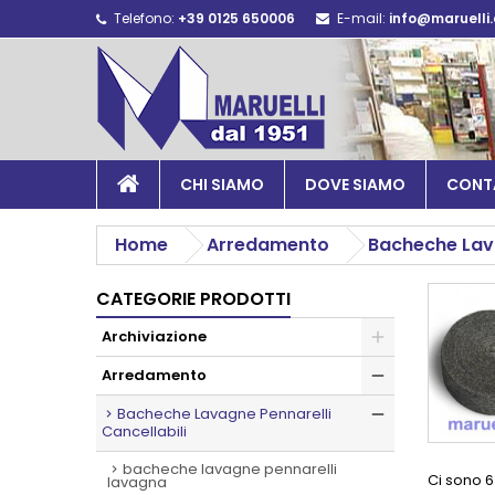
Telefono:
+39 0125 650006
E-mail:
info@maruelli
CHI SIAMO
DOVE SIAMO
CONT
Home
Arredamento
Bacheche Lava
CATEGORIE PRODOTTI
Archiviazione
Arredamento
Bacheche Lavagne Pennarelli
Cancellabili
bacheche lavagne pennarelli
Ci sono 6
lavagna