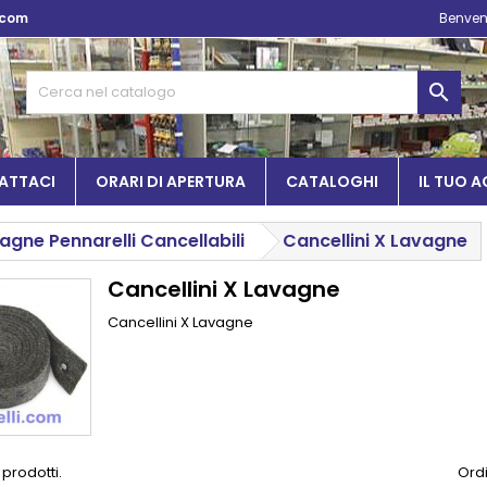
.com
Benven

ATTACI
ORARI DI APERTURA
CATALOGHI
IL TUO 
gne Pennarelli Cancellabili
Cancellini X Lavagne
Cancellini X Lavagne
Cancellini X Lavagne
 prodotti.
Ordi