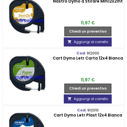
Nastro Dymo a Stirare Mm12x2mt
Prezzo
11,97 €
Chiedi un preventivo
Aggiungi al carrello

Cod:
912000
Cart Dymo Letr Carta 12x4 Bianca
Prezzo
11,97 €
Chiedi un preventivo
Aggiungi al carrello

Cod:
912010
Cart Dymo Letr Plast 12x4 Bianca