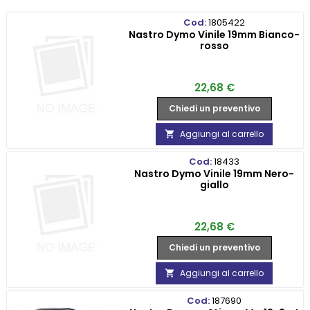
Cod:
1805422
Nastro Dymo Vinile 19mm Bianco-
rosso
Prezzo
22,68 €
Chiedi un preventivo
Aggiungi al carrello

Cod:
18433
Nastro Dymo Vinile 19mm Nero-
giallo
Prezzo
22,68 €
Chiedi un preventivo
Aggiungi al carrello

Cod:
187690