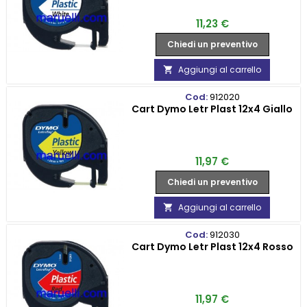
Prezzo
11,23 €
Chiedi un preventivo
Aggiungi al carrello

Cod:
912020
Cart Dymo Letr Plast 12x4 Giallo
Prezzo
11,97 €
Chiedi un preventivo
Aggiungi al carrello

Cod:
912030
Cart Dymo Letr Plast 12x4 Rosso
Prezzo
11,97 €