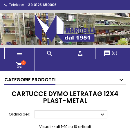
Telefono:
+39 0125 650006



message
(
0
)
0
shopping_cart
CATEGORIE PRODOTTI
CARTUCCE DYMO LETRATAG 12X4
PLAST-METAL

Ordina per:
Visualizzati 1-10 su 10 articoli