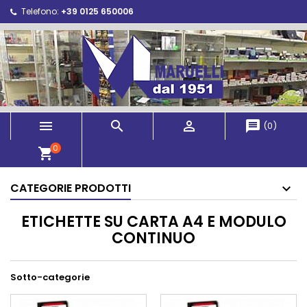
Telefono:
+39 0125 650006



message
(
0
)
0
shopping_cart
CATEGORIE PRODOTTI
ETICHETTE SU CARTA A4 E MODULO
CONTINUO
Sotto-categorie