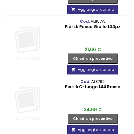
Aggiungi al carrello

Cod:
AL857YL
Fior di Pesco Giallo 144pz
Prezzo
21,66 €
Chiedi un preventivo
Aggiungi al carrello

Cod:
AL8799
Pistilli C-fungo 144 Rosso
Prezzo
34,69 €
Chiedi un preventivo
Aggiungi al carrello
