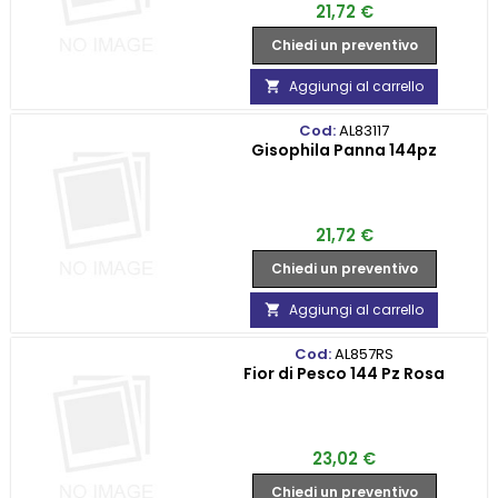
Prezzo
21,72 €
Chiedi un preventivo
Aggiungi al carrello

Cod:
AL83117
Gisophila Panna 144pz
Prezzo
21,72 €
Chiedi un preventivo
Aggiungi al carrello

Cod:
AL857RS
Fior di Pesco 144 Pz Rosa
Prezzo
23,02 €
Chiedi un preventivo