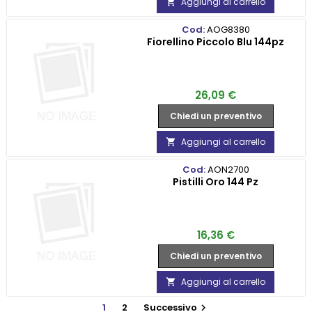
Aggiungi al carrello

Cod:
AOG8380
Fiorellino Piccolo Blu 144pz
Prezzo
26,09 €
Chiedi un preventivo
Aggiungi al carrello

Cod:
AON2700
Pistilli Oro 144 Pz
Prezzo
16,36 €
Chiedi un preventivo
Aggiungi al carrello

1
2
Successivo
