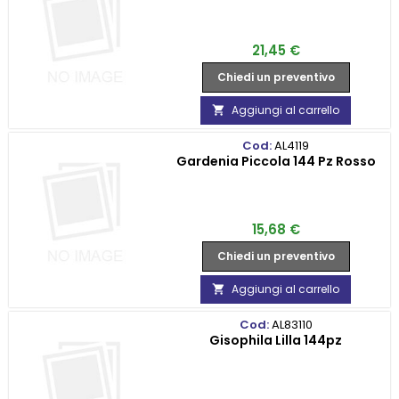
Prezzo
21,45 €
Chiedi un preventivo
Aggiungi al carrello

Cod:
AL4119
Gardenia Piccola 144 Pz Rosso
Prezzo
15,68 €
Chiedi un preventivo
Aggiungi al carrello

Cod:
AL83110
Gisophila Lilla 144pz