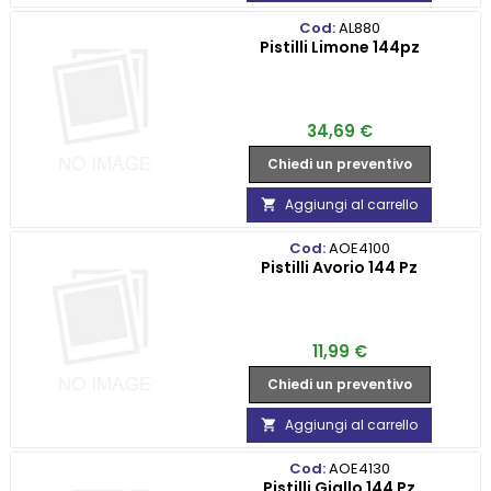
Cod:
AL880
Pistilli Limone 144pz
Prezzo
34,69 €
Chiedi un preventivo
Aggiungi al carrello

Cod:
AOE4100
Pistilli Avorio 144 Pz
Prezzo
11,99 €
Chiedi un preventivo
Aggiungi al carrello

Cod:
AOE4130
Pistilli Giallo 144 Pz