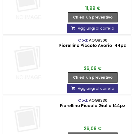
Prezzo
11,99 €
Chiedi un preventivo
Aggiungi al carrello

Cod:
AOG8300
Fiorellino Piccolo Avorio 144pz
Prezzo
26,09 €
Chiedi un preventivo
Aggiungi al carrello

Cod:
AOG8330
Fiorellino Piccolo Giallo 144pz
Prezzo
26,09 €