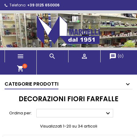
Telefono:
+39 0125 650006



message
(
0
)
0
shopping_cart
CATEGORIE PRODOTTI
DECORAZIONI FIORI FARFALLE

Ordina per:
Visualizzati 1-20 su 34 articoli