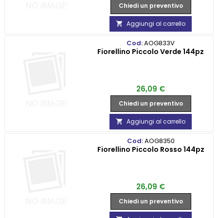
Chiedi un preventivo
Aggiungi al carrello

Cod:
AOG833V
Fiorellino Piccolo Verde 144pz
Prezzo
26,09 €
Chiedi un preventivo
Aggiungi al carrello

Cod:
AOG8350
Fiorellino Piccolo Rosso 144pz
Prezzo
26,09 €
Chiedi un preventivo