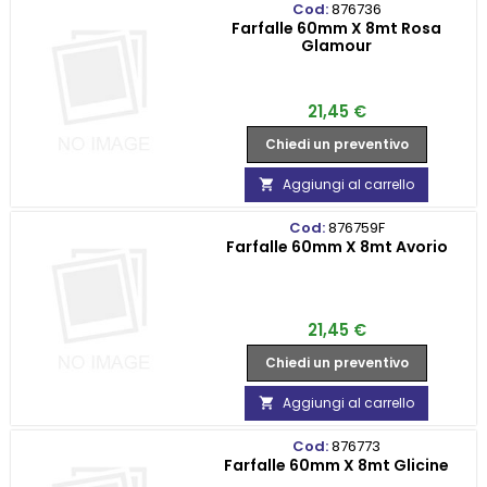
Cod:
876736
Farfalle 60mm X 8mt Rosa
Glamour
Prezzo
21,45 €
Chiedi un preventivo
Aggiungi al carrello

Cod:
876759F
Farfalle 60mm X 8mt Avorio
Prezzo
21,45 €
Chiedi un preventivo
Aggiungi al carrello

Cod:
876773
Farfalle 60mm X 8mt Glicine