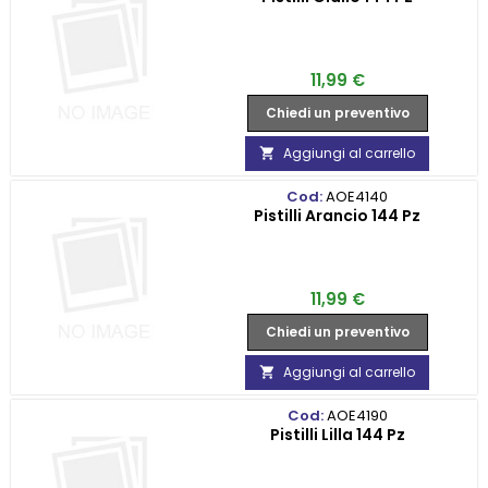
Prezzo
11,99 €
Chiedi un preventivo
Aggiungi al carrello

Cod:
AOE4140
Pistilli Arancio 144 Pz
Prezzo
11,99 €
Chiedi un preventivo
Aggiungi al carrello

Cod:
AOE4190
Pistilli Lilla 144 Pz