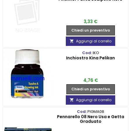
Prezzo
3,33 €
Chiedi un preventivo
Aggiungi al carrello

Cod:
IKO
Inchiostro Kina Pelikan
Prezzo
4,76 €
Chiedi un preventivo
Aggiungi al carrello

Cod:
PIGMA08
Pennarello 08 Nero Usa e Getta
Graduato