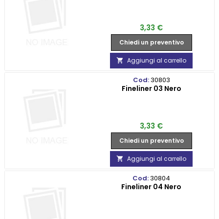
Prezzo
3,33 €
Chiedi un preventivo
Aggiungi al carrello

Cod:
30803
Fineliner 03 Nero
Prezzo
3,33 €
Chiedi un preventivo
Aggiungi al carrello

Cod:
30804
Fineliner 04 Nero