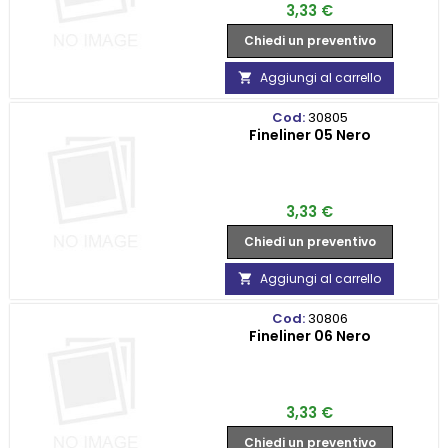
Prezzo
3,33 €
Chiedi un preventivo
Aggiungi al carrello

Cod:
30805
Fineliner 05 Nero
Prezzo
3,33 €
Chiedi un preventivo
Aggiungi al carrello

Cod:
30806
Fineliner 06 Nero
Prezzo
3,33 €
Chiedi un preventivo