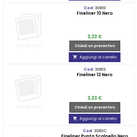
Cod:
30810
Fineliner 10 Nero
Prezzo
3,33 €
Chiedi un preventivo
Aggiungi al carrello

Cod:
30812
Fineliner 12 Nero
Prezzo
3,33 €
Chiedi un preventivo
Aggiungi al carrello

Cod:
308SC
Fineliner Punta Scalpello Nero