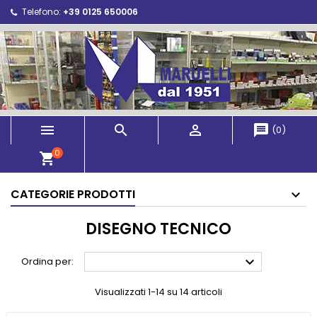
Telefono:
+39 0125 650006



message
(
0
)
0
shopping_cart
CATEGORIE PRODOTTI
DISEGNO TECNICO

Ordina per:
Visualizzati 1-14 su 14 articoli