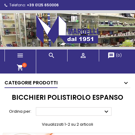
Telefono:
+39 0125 650006



message
(
0
)
0
shopping_cart
CATEGORIE PRODOTTI
BICCHIERI POLISTIROLO ESPANSO

Ordina per:
Visualizzati 1-2 su 2 articoli