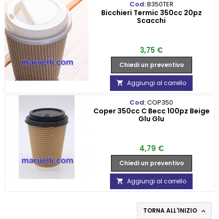
Cod:
B350TER
Bicchieri Termic 350cc 20pz
Scacchi
Prezzo
3,75 €
Chiedi un preventivo
Aggiungi al carrello

Cod:
COP350
Coper 350cc C Becc 100pz Beige
Glu Glu
Prezzo
4,79 €
Chiedi un preventivo
Aggiungi al carrello

TORNA ALL'INIZIO
