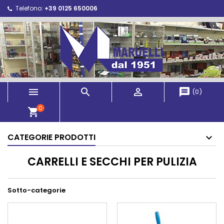
Telefono:
+39 0125 650006



message
(
0
)
0
shopping_cart
CATEGORIE PRODOTTI
CARRELLI E SECCHI PER PULIZIA
Sotto-categorie