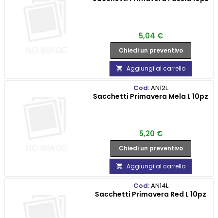
Prezzo
5,04 €
Chiedi un preventivo
Aggiungi al carrello

Cod:
AN12L
Sacchetti Primavera Mela L 10pz
Prezzo
5,20 €
Chiedi un preventivo
Aggiungi al carrello

Cod:
AN14L
Sacchetti Primavera Red L 10pz