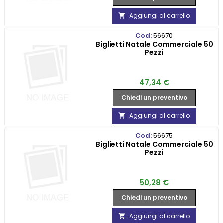
Aggiungi al carrello

Cod:
56670
Biglietti Natale Commerciale 50
Pezzi
Prezzo
47,34 €
Chiedi un preventivo
Aggiungi al carrello

Cod:
56675
Biglietti Natale Commerciale 50
Pezzi
Prezzo
50,28 €
Chiedi un preventivo
Aggiungi al carrello
