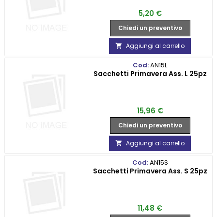
Prezzo
5,20 €
Chiedi un preventivo
Aggiungi al carrello

Cod:
AN15L
Sacchetti Primavera Ass. L 25pz
Prezzo
15,96 €
Chiedi un preventivo
Aggiungi al carrello

Cod:
AN15S
Sacchetti Primavera Ass. S 25pz
Prezzo
11,48 €