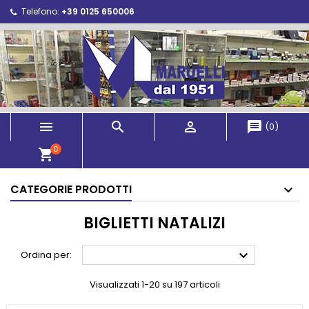
Telefono:
+39 0125 650006



message
(
0
)
0
shopping_cart
CATEGORIE PRODOTTI
BIGLIETTI NATALIZI

Ordina per:
Visualizzati 1-20 su 197 articoli