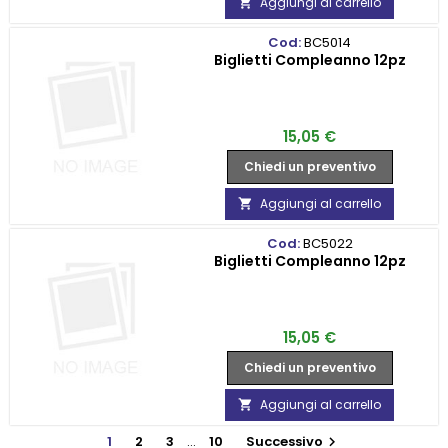
Aggiungi al carrello

Cod:
BC5014
Biglietti Compleanno 12pz
Prezzo
15,05 €
Chiedi un preventivo
Aggiungi al carrello

Cod:
BC5022
Biglietti Compleanno 12pz
Prezzo
15,05 €
Chiedi un preventivo
Aggiungi al carrello

1
2
3
…
10
Successivo
