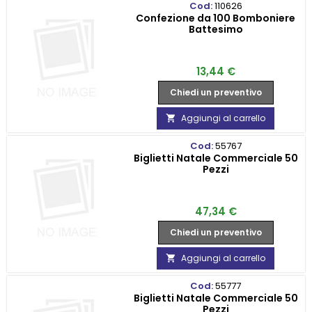
Cod:
110626
Confezione da 100 Bomboniere
Battesimo
Prezzo
13,44 €
Chiedi un preventivo
Aggiungi al carrello

Cod:
55767
Biglietti Natale Commerciale 50
Pezzi
Prezzo
47,34 €
Chiedi un preventivo
Aggiungi al carrello

Cod:
55777
Biglietti Natale Commerciale 50
Pezzi