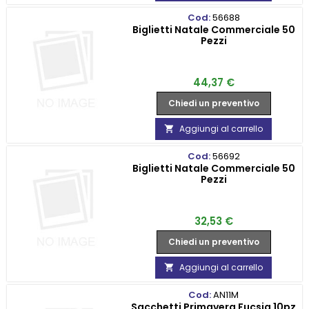
Cod:
56688
Biglietti Natale Commerciale 50
Pezzi
Prezzo
44,37 €
Chiedi un preventivo
Aggiungi al carrello

Cod:
56692
Biglietti Natale Commerciale 50
Pezzi
Prezzo
32,53 €
Chiedi un preventivo
Aggiungi al carrello

Cod:
AN11M
Sacchetti Primavera Fucsia 10pz