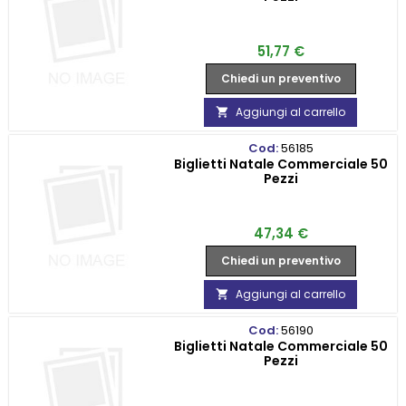
Prezzo
51,77 €
Chiedi un preventivo
Aggiungi al carrello

Cod:
56185
Biglietti Natale Commerciale 50
Pezzi
Prezzo
47,34 €
Chiedi un preventivo
Aggiungi al carrello

Cod:
56190
Biglietti Natale Commerciale 50
Pezzi