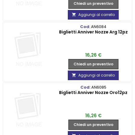
Chiedi un preventivo
Aggiungi al carrello

Cod:
AN6084
Biglietti Anniver Nozze Arg 12pz
Prezzo
16,26 €
Chiedi un preventivo
Aggiungi al carrello

Cod:
AN6085
Biglietti Anniver Nozze Oro12pz
Prezzo
16,26 €
Chiedi un preventivo