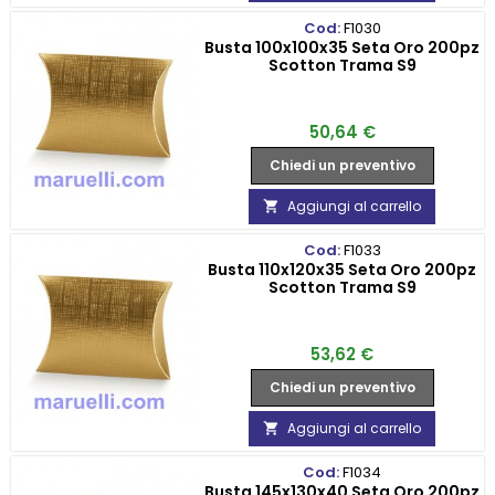
Cod:
F1030
Busta 100x100x35 Seta Oro 200pz
Scotton Trama S9
Prezzo
50,64 €
Chiedi un preventivo
Aggiungi al carrello

Cod:
F1033
Busta 110x120x35 Seta Oro 200pz
Scotton Trama S9
Prezzo
53,62 €
Chiedi un preventivo
Aggiungi al carrello

Cod:
F1034
Busta 145x130x40 Seta Oro 200pz