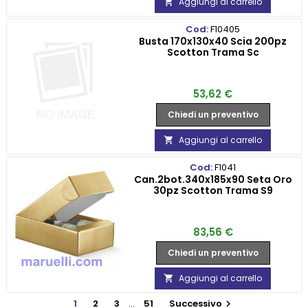
Aggiungi al carrello

Cod:
F10405
Busta 170x130x40 Scia 200pz
Scotton Trama Sc
Prezzo
53,62 €
Chiedi un preventivo
Aggiungi al carrello

Cod:
F1041
Can.2bot.340x185x90 Seta Oro
30pz Scotton Trama S9
Prezzo
83,56 €
Chiedi un preventivo
Aggiungi al carrello

1
2
3
…
51
Successivo
