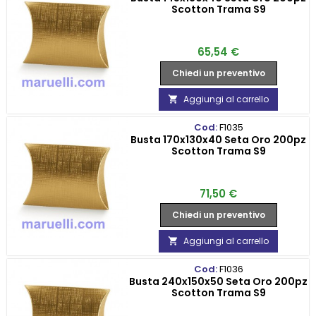
Scotton Trama S9
Prezzo
65,54 €
Chiedi un preventivo
Aggiungi al carrello

Cod:
F1035
Busta 170x130x40 Seta Oro 200pz
Scotton Trama S9
Prezzo
71,50 €
Chiedi un preventivo
Aggiungi al carrello

Cod:
F1036
Busta 240x150x50 Seta Oro 200pz
Scotton Trama S9