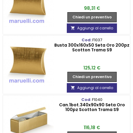
Prezzo
98,31 €
Chiedi un preventivo
Aggiungi al carrello

Cod:
F1037
Busta 300x160x50 Seta Oro 200pz
Scotton Trama S9
Prezzo
125,12 €
Chiedi un preventivo
Aggiungi al carrello

Cod:
F1040
Can.1bot.340x90x90 Seta Oro
100pz Scotton Trama S9
Prezzo
116,18 €