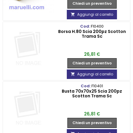
Chiedi un preventivo
Aggiungi al carrello

Cod:
F10400
Borsa H.80 Scia 200pz Scotton
Trama Sc
Prezzo
26,81 €
Chiedi un preventivo
Aggiungi al carrello

Cod:
F10401
Busta 70x70x25 Scia 200pz
Scotton Trama Sc
Prezzo
26,81 €
Chiedi un preventivo