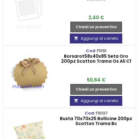
Prezzo
2,40 €
Chiedi un preventivo
Aggiungi al carrello

Cod:
F1010
Borsarot58x40x85 Seta Oro
200pz Scotton Trama Os Ali C1
Prezzo
50,64 €
Chiedi un preventivo
Aggiungi al carrello

Cod:
F10137
Busta 70x70x25 Bollicine 200pz
Scotton Trama Bc