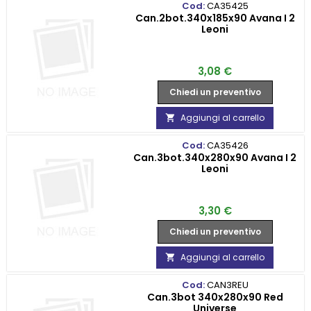
Cod:
CA35425
Can.2bot.340x185x90 Avana I 2
Leoni
Prezzo
3,08 €
Chiedi un preventivo
Aggiungi al carrello

Cod:
CA35426
Can.3bot.340x280x90 Avana I 2
Leoni
Prezzo
3,30 €
Chiedi un preventivo
Aggiungi al carrello

Cod:
CAN3REU
Can.3bot 340x280x90 Red
Universe