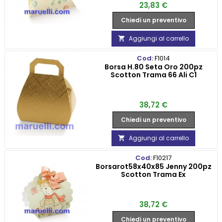
Prezzo
23,83 €
Chiedi un preventivo
Aggiungi al carrello

Cod:
F1014
Borsa H.80 Seta Oro 200pz
Scotton Trama 66 Ali C1
Prezzo
38,72 €
Chiedi un preventivo
Aggiungi al carrello

Cod:
F10217
Borsarot58x40x85 Jenny 200pz
Scotton Trama Ex
Prezzo
38,72 €
Chiedi un preventivo