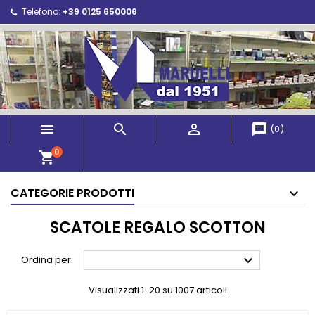
Telefono:
+39 0125 650006



message
(
0
)
0
shopping_cart
CATEGORIE PRODOTTI
SCATOLE REGALO SCOTTON

Ordina per:
Visualizzati 1-20 su 1007 articoli