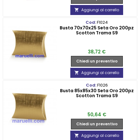
Aggiungi al carrello

Cod:
F1024
Busta 70x70x25 Seta Oro 200pz
Scotton Trama S9
Prezzo
38,72 €
Chiedi un preventivo
Aggiungi al carrello

Cod:
F1026
Busta 85x85x30 Seta Oro 200pz
Scotton Trama S9
Prezzo
50,64 €
Chiedi un preventivo
Aggiungi al carrello
