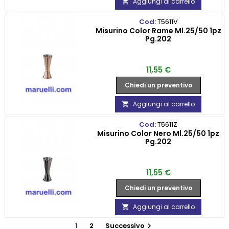
Aggiungi al carrello

Cod:
T5611V
Misurino Color Rame Ml.25/50 1pz
Pg.202
Prezzo
11,55 €
Chiedi un preventivo
Aggiungi al carrello

Cod:
T5611Z
Misurino Color Nero Ml.25/50 1pz
Pg.202
Prezzo
11,55 €
Chiedi un preventivo
Aggiungi al carrello

1
2
Successivo
