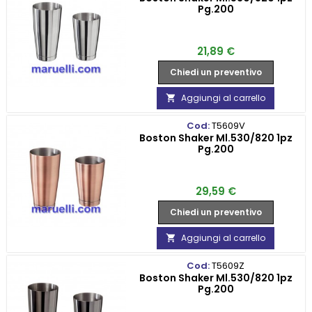
Pg.200
Prezzo
21,89 €
Chiedi un preventivo
Aggiungi al carrello

Cod:
T5609V
Boston Shaker Ml.530/820 1pz
Pg.200
Prezzo
29,59 €
Chiedi un preventivo
Aggiungi al carrello

Cod:
T5609Z
Boston Shaker Ml.530/820 1pz
Pg.200