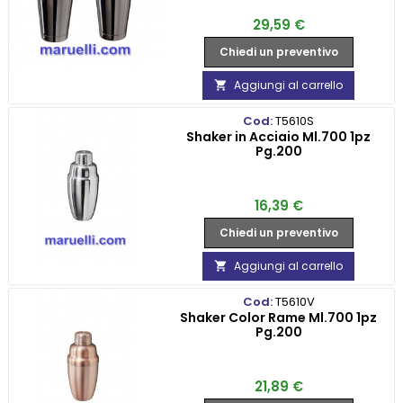
Prezzo
29,59 €
Chiedi un preventivo
Aggiungi al carrello

Cod:
T5610S
Shaker in Acciaio Ml.700 1pz
Pg.200
Prezzo
16,39 €
Chiedi un preventivo
Aggiungi al carrello

Cod:
T5610V
Shaker Color Rame Ml.700 1pz
Pg.200
Prezzo
21,89 €