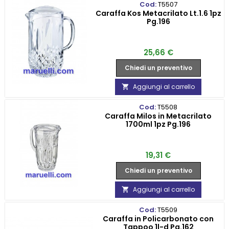
Cod:
T5507
Caraffa Kos Metacrilato Lt.1.6 1pz
Pg.196
Prezzo
25,66 €
Chiedi un preventivo
Aggiungi al carrello

Cod:
T5508
Caraffa Milos in Metacrilato
1700ml 1pz Pg.196
Prezzo
19,31 €
Chiedi un preventivo
Aggiungi al carrello

Cod:
T5509
Caraffa in Policarbonato con
Tappoo 1l-d Pg.162