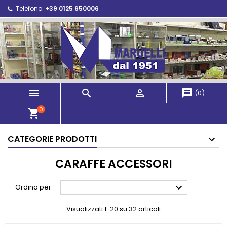
Telefono:
+39 0125 650006



message
(
0
)
0
shopping_cart
CATEGORIE PRODOTTI
CARAFFE ACCESSORI

Ordina per:
Visualizzati 1-20 su 32 articoli