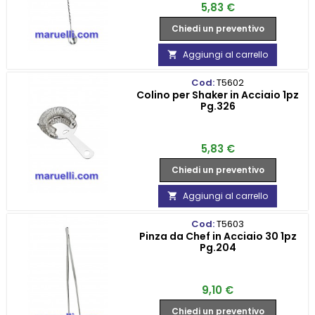
Prezzo
5,83 €
Chiedi un preventivo
Aggiungi al carrello

Cod:
T5602
Colino per Shaker in Acciaio 1pz
Pg.326
Prezzo
5,83 €
Chiedi un preventivo
Aggiungi al carrello

Cod:
T5603
Pinza da Chef in Acciaio 30 1pz
Pg.204
Prezzo
9,10 €
Chiedi un preventivo