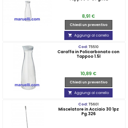
Prezzo
8,91 €
Chiedi un preventivo
Aggiungi al carrello

Cod:
T5510
Caraffa in Policarbonato con
Tappoo 1.5l
Prezzo
10,89 €
Chiedi un preventivo
Aggiungi al carrello

Cod:
T5601
Miscelatore in Acciaio 30 1pz
Pg.326