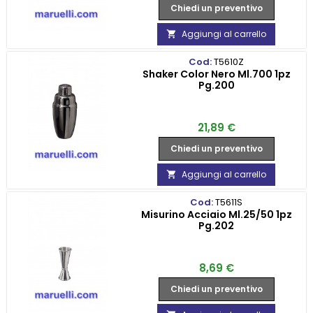
Chiedi un preventivo
Aggiungi al carrello

Cod:
T5610Z
Shaker Color Nero Ml.700 1pz
Pg.200
Prezzo
21,89 €
Chiedi un preventivo
Aggiungi al carrello

Cod:
T5611S
Misurino Acciaio Ml.25/50 1pz
Pg.202
Prezzo
8,69 €
Chiedi un preventivo