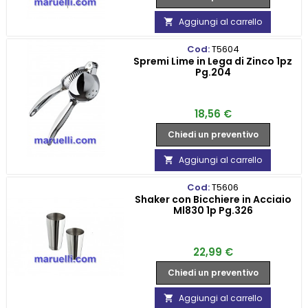
Aggiungi al carrello

Cod:
T5604
Spremi Lime in Lega di Zinco 1pz
Pg.204
Prezzo
18,56 €
Chiedi un preventivo
Aggiungi al carrello

Cod:
T5606
Shaker con Bicchiere in Acciaio
Ml830 1p Pg.326
Prezzo
22,99 €
Chiedi un preventivo
Aggiungi al carrello
