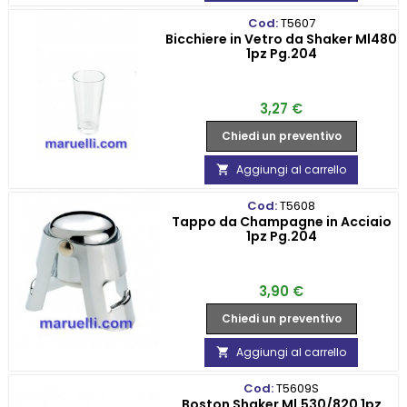
Cod:
T5607
Bicchiere in Vetro da Shaker Ml480
1pz Pg.204
Prezzo
3,27 €
Chiedi un preventivo
Aggiungi al carrello

Cod:
T5608
Tappo da Champagne in Acciaio
1pz Pg.204
Prezzo
3,90 €
Chiedi un preventivo
Aggiungi al carrello

Cod:
T5609S
Boston Shaker Ml.530/820 1pz