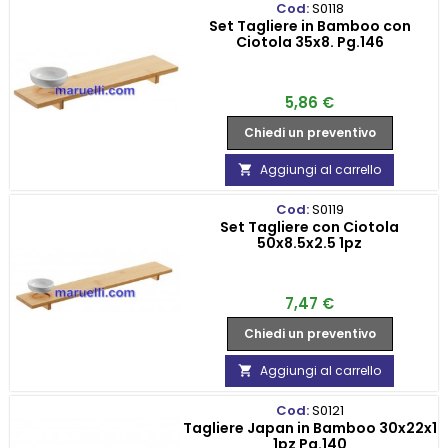
Cod:
S0118
Set Tagliere in Bamboo con
Ciotola 35x8. Pg.146
Prezzo
5,86 €
Chiedi un preventivo
Aggiungi al carrello

Cod:
S0119
Set Tagliere con Ciotola
50x8.5x2.5 1pz
Prezzo
7,47 €
Chiedi un preventivo
Aggiungi al carrello

Cod:
S0121
Tagliere Japan in Bamboo 30x22x1
1pz Pg.140