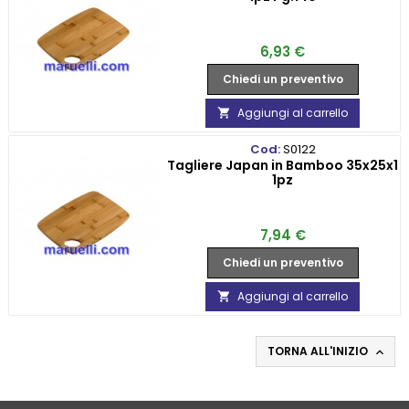
Prezzo
6,93 €
Chiedi un preventivo
Aggiungi al carrello

Cod:
S0122
Tagliere Japan in Bamboo 35x25x1
1pz
Prezzo
7,94 €
Chiedi un preventivo
Aggiungi al carrello

TORNA ALL'INIZIO
