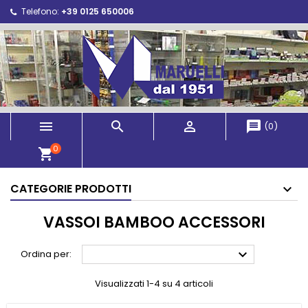
Telefono:
+39 0125 650006



message
(
0
)
0
shopping_cart
CATEGORIE PRODOTTI
VASSOI BAMBOO ACCESSORI

Ordina per:
Visualizzati 1-4 su 4 articoli