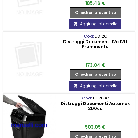
Prezzo
185,46 €
Chiedi un preventivo
Aggiungi al carrello

Cod:
DD12C
Distruggi Documenti 12c 12ff
Frammento
Prezzo
173,04 €
Chiedi un preventivo
Aggiungi al carrello

Cod:
DD200C
Distruggi Documenti Automax
200cc
Prezzo
503,05 €
Chiedi un preventivo