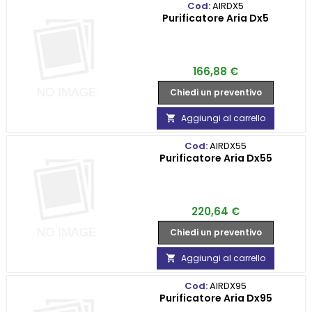
Cod:
AIRDX5
Purificatore Aria Dx5
Prezzo
166,88 €
Chiedi un preventivo
Aggiungi al carrello

Cod:
AIRDX55
Purificatore Aria Dx55
Prezzo
220,64 €
Chiedi un preventivo
Aggiungi al carrello

Cod:
AIRDX95
Purificatore Aria Dx95