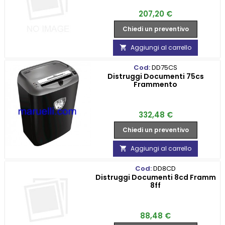
Prezzo
207,20 €
Chiedi un preventivo
Aggiungi al carrello

Cod:
DD75CS
Distruggi Documenti 75cs
Frammento
Prezzo
332,48 €
Chiedi un preventivo
Aggiungi al carrello

Cod:
DD8CD
Distruggi Documenti 8cd Framm
8ff
Prezzo
88,48 €