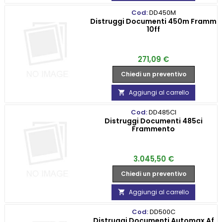
Cod:
DD450M
Distruggi Documenti 450m Framm
10ff
Prezzo
271,09 €
Chiedi un preventivo
Aggiungi al carrello

Cod:
DD485CI
Distruggi Documenti 485ci
Frammento
Prezzo
3.045,50 €
Chiedi un preventivo
Aggiungi al carrello

Cod:
DD500C
Distruggi Documenti Automax Af