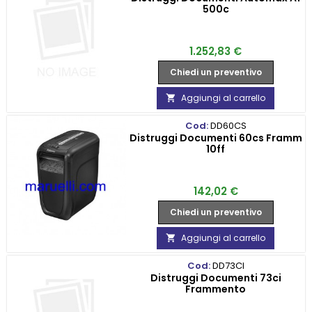
500c
Prezzo
1.252,83 €
Chiedi un preventivo
Aggiungi al carrello

Cod:
DD60CS
Distruggi Documenti 60cs Framm
10ff
Prezzo
142,02 €
Chiedi un preventivo
Aggiungi al carrello

Cod:
DD73CI
Distruggi Documenti 73ci
Frammento