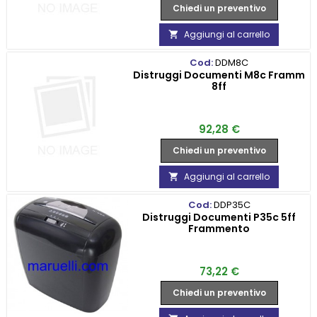
Chiedi un preventivo
Aggiungi al carrello

Cod:
DDM8C
Distruggi Documenti M8c Framm
8ff
Prezzo
92,28 €
Chiedi un preventivo
Aggiungi al carrello

Cod:
DDP35C
Distruggi Documenti P35c 5ff
Frammento
Prezzo
73,22 €
Chiedi un preventivo