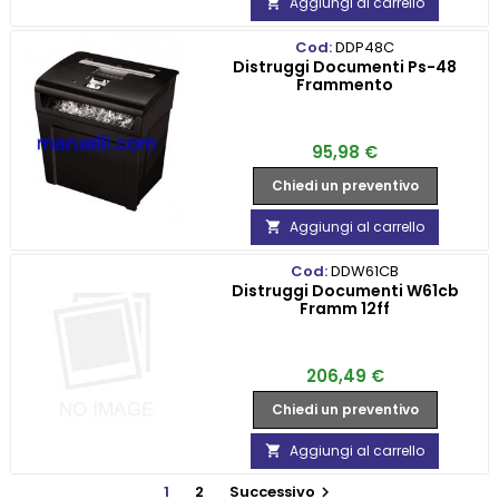
Aggiungi al carrello

Cod:
DDP48C
Distruggi Documenti Ps-48
Frammento
Prezzo
95,98 €
Chiedi un preventivo
Aggiungi al carrello

Cod:
DDW61CB
Distruggi Documenti W61cb
Framm 12ff
Prezzo
206,49 €
Chiedi un preventivo
Aggiungi al carrello

1
2
Successivo
