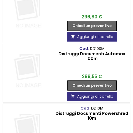
Prezzo
296,80 €
Chiedi un preventivo
Aggiungi al carrello

Cod:
DD100M
Distruggi Documenti Automax
100m
Prezzo
289,55 €
Chiedi un preventivo
Aggiungi al carrello

Cod:
DD10M
Distruggi Documenti Powershred
10m