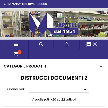
Telefono:
+39 0125 650006



message
(
0
)
0
shopping_cart
CATEGORIE PRODOTTI
DISTRUGGI DOCUMENTI 2

Ordina per:
Visualizzati 1-20 su 22 articoli