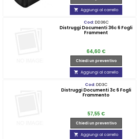
Aggiungi al carrello

Cod:
DD36C
Distruggi Documenti 36c 6 Fogli
Framment
Prezzo
64,60 €
Chiedi un preventivo
Aggiungi al carrello

Cod:
DD3C
Distruggi Documenti 3c 6 Fogli
Frammento
Prezzo
57,55 €
Chiedi un preventivo
Aggiungi al carrello
