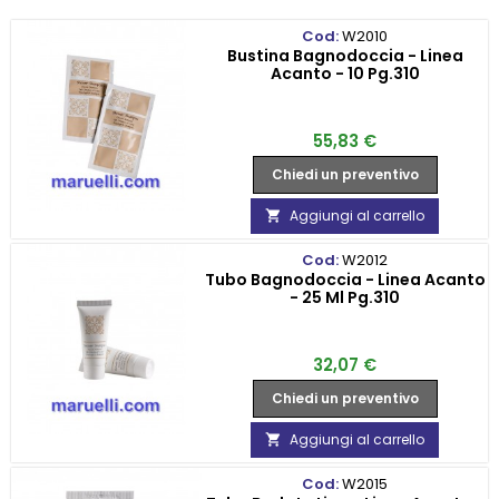
Cod:
W2010
Bustina Bagnodoccia - Linea
Acanto - 10 Pg.310
Prezzo
55,83 €
Chiedi un preventivo
Aggiungi al carrello

Cod:
W2012
Tubo Bagnodoccia - Linea Acanto
- 25 Ml Pg.310
Prezzo
32,07 €
Chiedi un preventivo
Aggiungi al carrello

Cod:
W2015