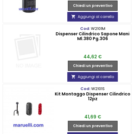
Chiedi un preventivo
Aggiungi al carrello

Cod:
W2101M
Dispenser Cilindrico Sapone Mani
Ml.380 Pg.306
Prezzo
44,62 €
Chiedi un preventivo
Aggiungi al carrello

Cod:
W2101S
Kit Montaggo Dispenser Cilindrico
12pz
Prezzo
41,69 €
Chiedi un preventivo