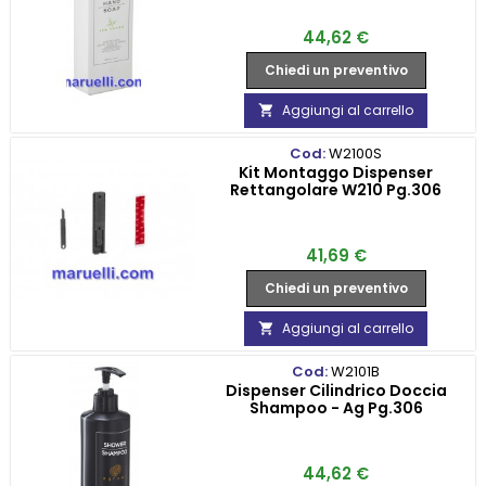
Prezzo
44,62 €
Chiedi un preventivo
Aggiungi al carrello

Cod:
W2100S
Kit Montaggo Dispenser
Rettangolare W210 Pg.306
Prezzo
41,69 €
Chiedi un preventivo
Aggiungi al carrello

Cod:
W2101B
Dispenser Cilindrico Doccia
Shampoo - Ag Pg.306
Prezzo
44,62 €