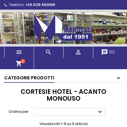
Telefono:
+39 0125 650006



message
(
0
)
0
shopping_cart
CATEGORIE PRODOTTI
CORTESIE HOTEL - ACANTO
MONOUSO

Ordina per:
Visualizzati 1-9 su 9 articoli