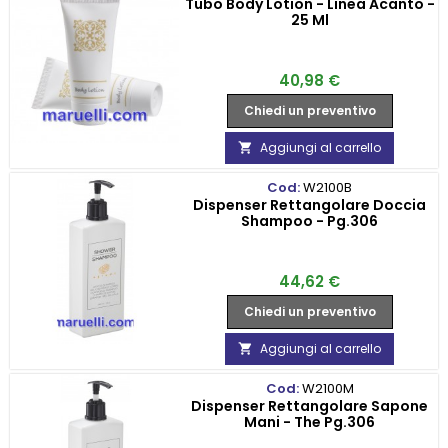
Tubo Body Lotion - Linea Acanto -
25 Ml
Prezzo
40,98 €
Chiedi un preventivo
Aggiungi al carrello

Cod:
W2100B
Dispenser Rettangolare Doccia
Shampoo - Pg.306
Prezzo
44,62 €
Chiedi un preventivo
Aggiungi al carrello

Cod:
W2100M
Dispenser Rettangolare Sapone
Mani - The Pg.306