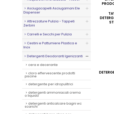
PRODO
Asciugacapelli Asciugamani Ele
Dispenser
TA
DETERG
Attrezzature Pulizia - Tappeti
ST
Zerbini
Carrelli e Secchi per Pulizia
Cestini e Pattumiere Plastica e
Inox
Detergenti Deodoranti Igenizzanti
cera e decerante
DETERGE
cloro effervescente prodotti
piscine
detergente per idropulitrici
detergenti ammoniacali crema
o liquido
detergenti anticalcare bagni wc
scarichi