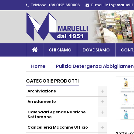
Telefono:
+39 0125 650006
E-mail:
info@maruelli
CHI SIAMO
DOVE SIAMO
CONT
Home
Pulizia Detergenza Abbigliamen
CATEGORIE PRODOTTI
Archiviazione
Arredamento
Calendari Agende Rubriche
Sottomano
Cancelleria Macchine Ufficio
Sotto-c