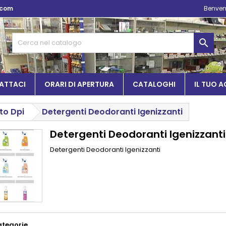
.com
Benven

ATTACI
ORARI DI APERTURA
CATALOGHI
IL TUO 
to Dpi
Detergenti Deodoranti Igenizzanti
Detergenti Deodoranti Igenizzanti
Detergenti Deodoranti Igenizzanti
ategorie