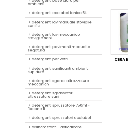
detergenti base cloro per
ambienti
detergenti ecolabel tanica 5lt
detergenti lav manuale stoviglie
sanific
detergenti lav meccanico
stoviglie sani
detergenti pavimenti moquette
segatura
detergenti per vetri
CERA 
detergenti sanificanti ambienti
sup dure
detergenti sgaras attrezzature
meccanich
detergenti sgrassatori
attrezzature sani
detergenti spruzzatore 750ml -
flacone 1l
detergenti spruzzatori ecolabel
disincrostanti - anticalcare