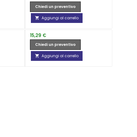
Chiedi un preventivo
Aggiungi al carrello

Prezzo
15,29 €
Chiedi un preventivo
Aggiungi al carrello
