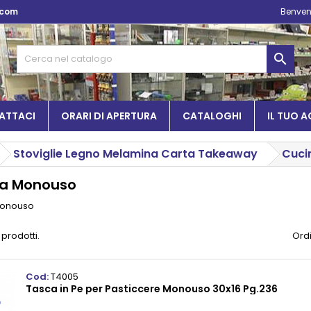
.com
Benven

ATTACI
ORARI DI APERTURA
CATALOGHI
IL TUO 
Stoviglie Legno Melamina Carta Takeaway
Cuci
na Monouso
Monouso
 prodotti.
Ordi
Cod:
T4005
Tasca in Pe per Pasticcere Monouso 30x16 Pg.236