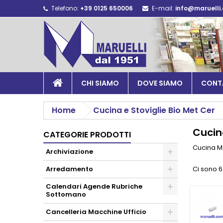
Telefono:
+39 0125 650006
E-mail:
info@maruelli
CHI SIAMO
DOVE SIAMO
CONT
Home
Cucina e Stoviglie Bio Met Cer
Cuci
CATEGORIE PRODOTTI
Cucina 
Archiviazione
Arredamento
Ci sono 6
Calendari Agende Rubriche
Sottomano
Cancelleria Macchine Ufficio