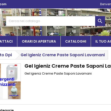
.com
Benven

ATTACI
ORARI DI APERTURA
CATALOGHI
IL TUO 
to Dpi
Gel Igieniz Creme Paste Saponi Lavamani
Gel Igieniz Creme Paste Saponi 
Gel Igieniz Creme Paste Saponi Lavamani
ategorie