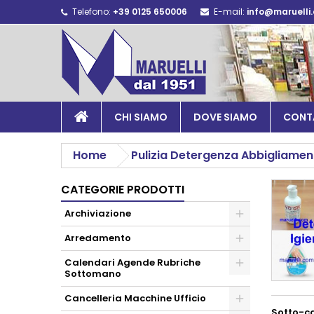
Telefono:
+39 0125 650006
E-mail:
info@maruelli
CHI SIAMO
DOVE SIAMO
CONT
Home
Pulizia Detergenza Abbigliamen
CATEGORIE PRODOTTI
Archiviazione
Arredamento
Calendari Agende Rubriche
Sottomano
Cancelleria Macchine Ufficio
Sotto-c