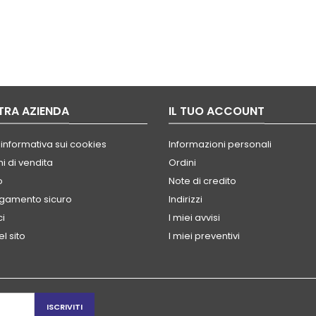
TRA AZIENDA
IL TUO ACCOUNT
 informativa sui cookies
Informazioni personali
i di vendita
Ordini
o
Note di credito
agamento sicuro
Indirizzi
ci
I miei avvisi
l sito
I miei preventivi