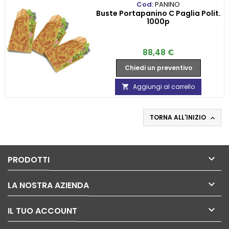
Cod:
PANINO
Buste Portapanino C Paglia Polit.
1000p
Prezzo
88,48 €
Chiedi un preventivo
Aggiungi al carrello

TORNA ALL'INIZIO


PRODOTTI

LA NOSTRA AZIENDA

IL TUO ACCOUNT