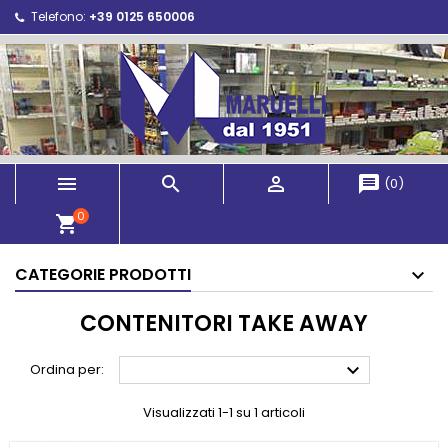
Telefono:
+39 0125 650006



message
(
0
)
0
shopping_cart
CATEGORIE PRODOTTI
CONTENITORI TAKE AWAY

Ordina per:
Visualizzati 1-1 su 1 articoli