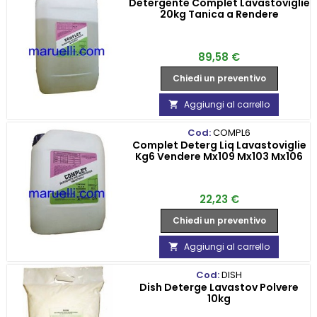
Detergente Complet Lavastoviglie
20kg Tanica a Rendere
Prezzo
89,58 €
Chiedi un preventivo
Aggiungi al carrello

Cod:
COMPL6
Complet Deterg Liq Lavastoviglie
Kg6 Vendere Mx109 Mx103 Mx106
Prezzo
22,23 €
Chiedi un preventivo
Aggiungi al carrello

Cod:
DISH
Dish Deterge Lavastov Polvere
10kg