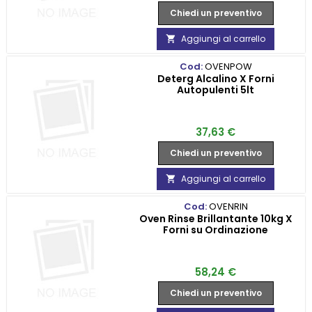
Chiedi un preventivo
Aggiungi al carrello

Cod:
OVENPOW
Deterg Alcalino X Forni
Autopulenti 5lt
Prezzo
37,63 €
Chiedi un preventivo
Aggiungi al carrello

Cod:
OVENRIN
Oven Rinse Brillantante 10kg X
Forni su Ordinazione
Prezzo
58,24 €
Chiedi un preventivo