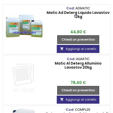
Cod:
ADMATIC
Matic Ad Deterg Liquido Lavastov
12kg
Prezzo
44,80 €
Chiedi un preventivo
Aggiungi al carrello

Cod:
ALMATIC
Matic Al Deterg Alluminio
Lavastov 20kg
Prezzo
78,40 €
Chiedi un preventivo
Aggiungi al carrello

Cod:
COMPL25