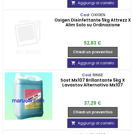
Aggiungi al carrello

Cod:
OXIGEN
Oxigen Disinfettante 5kg Attrezz X
Alim Solo su Ordinazione
Prezzo
52,83 €
Chiedi un preventivo
Aggiungi al carrello

Cod:
RINSE
Sost Mx107 Brillantante 5kg X
Lavastov Alternativo Mx107
Prezzo
37,29 €
Chiedi un preventivo
Aggiungi al carrello
