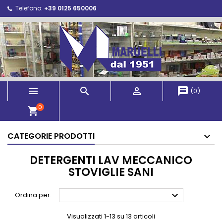
Telefono:
+39 0125 650006



message
(
0
)
0
shopping_cart
CATEGORIE PRODOTTI
DETERGENTI LAV MECCANICO
STOVIGLIE SANI

Ordina per:
Visualizzati 1-13 su 13 articoli