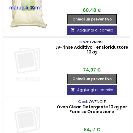
Prezzo
60,48 €
Chiedi un preventivo
Aggiungi al carrello

Cod:
LVRINSE
Lv-rinse Additivo Tensioriduttore
10kg
Prezzo
74,97 €
Chiedi un preventivo
Aggiungi al carrello

Cod:
OVENCLE
Oven Clean Detergente 10kg per
Forni su Ordinazione
Prezzo
84,17 €