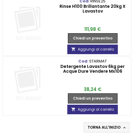
Cod:
RINSE25
Rinse H100 Brillantante 20kg X
Lavastov
Prezzo
111,98 €
Chiedi un preventivo
Aggiungi al carrello

Cod:
STARMAT
Detergente Lavastov 6kg per
Acque Dure Vendere Mx106
Prezzo
38,24 €
Chiedi un preventivo
Aggiungi al carrello

TORNA ALL'INIZIO
