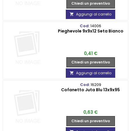
Chiedi un preventivo
Aggiungi al carrello

Cod:
14006
Pieghevole 9x9x12 Seta Bianco
Prezzo
0,41 €
Chiedi un preventivo
Aggiungi al carrello

Cod:
16209
Cofanetto Juta Blu 13x9x95
Prezzo
0,63 €
Chiedi un preventivo