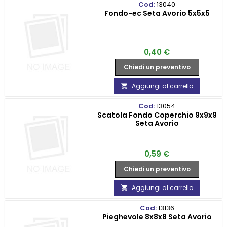
Cod:
13040
Fondo-ec Seta Avorio 5x5x5
Prezzo
0,40 €
Chiedi un preventivo
Aggiungi al carrello

Cod:
13054
Scatola Fondo Coperchio 9x9x9
Seta Avorio
Prezzo
0,59 €
Chiedi un preventivo
Aggiungi al carrello

Cod:
13136
Pieghevole 8x8x8 Seta Avorio