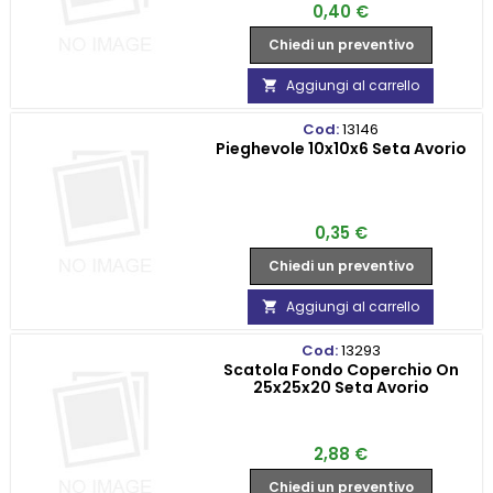
Prezzo
0,40 €
Chiedi un preventivo
Aggiungi al carrello

Cod:
13146
Pieghevole 10x10x6 Seta Avorio
Prezzo
0,35 €
Chiedi un preventivo
Aggiungi al carrello

Cod:
13293
Scatola Fondo Coperchio On
25x25x20 Seta Avorio
Prezzo
2,88 €
Chiedi un preventivo