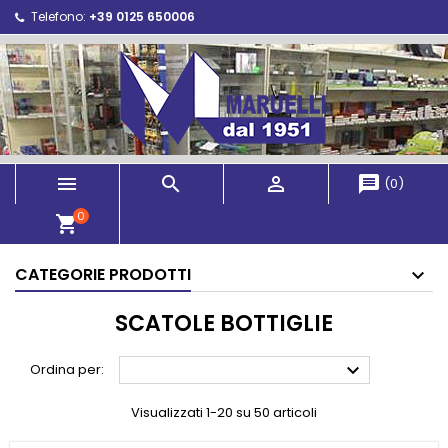
Telefono:
+39 0125 650006



message
(
0
)
0
shopping_cart
CATEGORIE PRODOTTI
SCATOLE BOTTIGLIE

Ordina per:
Visualizzati 1-20 su 50 articoli