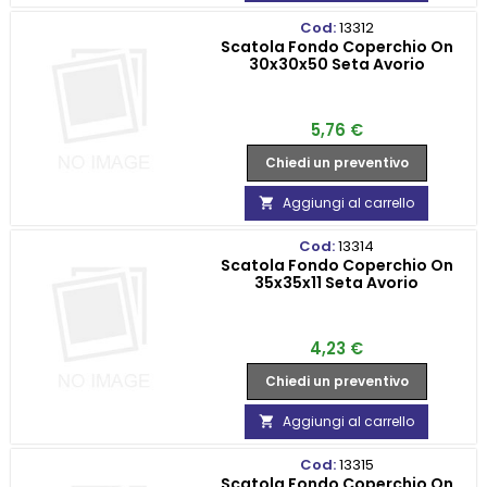
Cod:
13312
Scatola Fondo Coperchio On
30x30x50 Seta Avorio
Prezzo
5,76 €
Chiedi un preventivo
Aggiungi al carrello

Cod:
13314
Scatola Fondo Coperchio On
35x35x11 Seta Avorio
Prezzo
4,23 €
Chiedi un preventivo
Aggiungi al carrello

Cod:
13315
Scatola Fondo Coperchio On