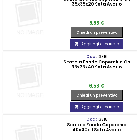
35x35x20 Seta Avorio
Prezzo
5,58 €
Chiedi un preventivo
Aggiungi al carrello

Cod:
13316
Scatola Fondo Coperchio On
35x35x40 Seta Avorio
Prezzo
6,58 €
Chiedi un preventivo
Aggiungi al carrello

Cod:
13318
Scatola Fondo Coperchio
40x40x11 Seta Avorio