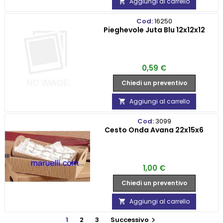
Aggiungi al carrello

Cod:
16250
Pieghevole Juta Blu 12x12x12
Prezzo
0,59 €
Chiedi un preventivo
Aggiungi al carrello

Cod:
3099
Cesto Onda Avana 22x15x6
Prezzo
1,00 €
Chiedi un preventivo
Aggiungi al carrello

1
2
3
Successivo
