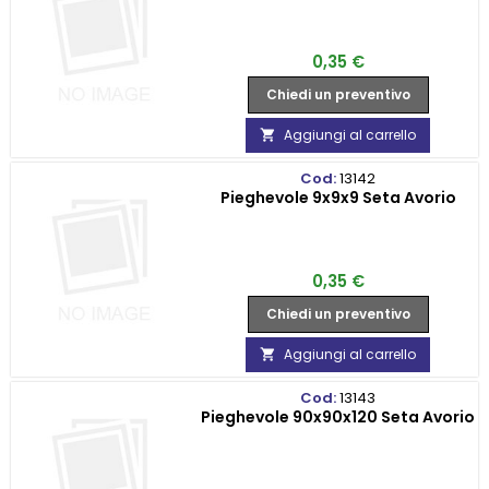
Prezzo
0,35 €
Chiedi un preventivo
Aggiungi al carrello

Cod:
13142
Pieghevole 9x9x9 Seta Avorio
Prezzo
0,35 €
Chiedi un preventivo
Aggiungi al carrello

Cod:
13143
Pieghevole 90x90x120 Seta Avorio