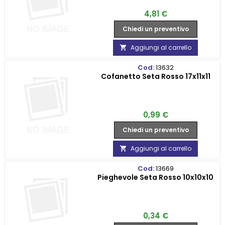
Prezzo
4,81 €
Chiedi un preventivo
Aggiungi al carrello

Cod:
13632
Cofanetto Seta Rosso 17x11x11
Prezzo
0,99 €
Chiedi un preventivo
Aggiungi al carrello

Cod:
13669
Pieghevole Seta Rosso 10x10x10
Prezzo
0,34 €