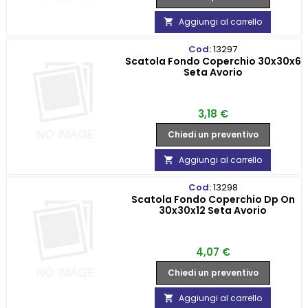
Aggiungi al carrello

Cod:
13297
Scatola Fondo Coperchio 30x30x6
Seta Avorio
Prezzo
3,18 €
Chiedi un preventivo
Aggiungi al carrello

Cod:
13298
Scatola Fondo Coperchio Dp On
30x30x12 Seta Avorio
Prezzo
4,07 €
Chiedi un preventivo
Aggiungi al carrello
