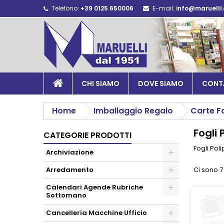
Telefono:
+39 0125 650006
E-mail:
info@maruelli
CHI SIAMO
DOVE SIAMO
CONT
Home
Imballaggio Regalo
Carte Fa
Fogli 
CATEGORIE PRODOTTI
Fogli Pol
Archiviazione
Arredamento
Ci sono 7
Calendari Agende Rubriche
Sottomano
Cancelleria Macchine Ufficio