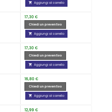
Aggiungi al carrello

Prezzo
17,30 €
Chiedi un preventivo
Aggiungi al carrello

Prezzo
17,30 €
Chiedi un preventivo
Aggiungi al carrello

Prezzo
16,80 €
Chiedi un preventivo
Aggiungi al carrello

Prezzo
12,99 €