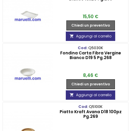
Prezzo
15,50 €
Chiedi un preventivo
Aggiungi al carrello

Cod:
Q5030K
Fondina Carta Fibra Vergine
Bianco D19 5 Pg.268
Prezzo
8,46 €
Chiedi un preventivo
Aggiungi al carrello

Cod:
Q5100K
Piatto Kraft Avana D18 100pz
Pg.269