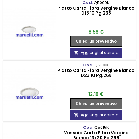
Cod:
Q5000K
Piatto Carta Fibra Vergine Bianco
D18 10 Pg.268
Prezzo
8,56 €
Chiedi un preventivo
Aggiungi al carrello

Cod:
Q5001K
Piatto Carta Fibra Vergine Bianco
D23 10 Pg.268
Prezzo
12,18 €
Chiedi un preventivo
Aggiungi al carrello

Cod:
Q5015K
Vassoio Carta Fibra Vergine
Bianco 13x20 Pg.268