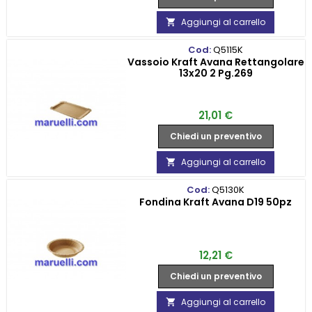
Aggiungi al carrello

Cod:
Q5115K
Vassoio Kraft Avana Rettangolare
13x20 2 Pg.269
Prezzo
21,01 €
Chiedi un preventivo
Aggiungi al carrello

Cod:
Q5130K
Fondina Kraft Avana D19 50pz
Prezzo
12,21 €
Chiedi un preventivo
Aggiungi al carrello
