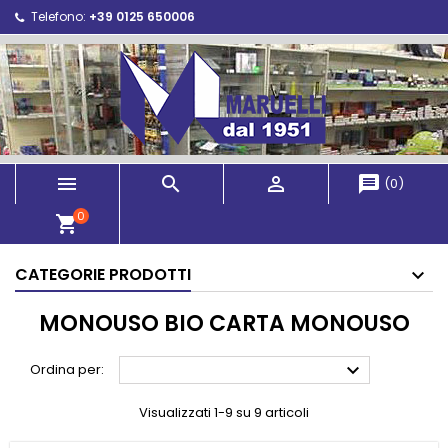
Telefono:
+39 0125 650006



message
(
0
)
0
shopping_cart
CATEGORIE PRODOTTI
MONOUSO BIO CARTA MONOUSO

Ordina per:
Visualizzati 1-9 su 9 articoli