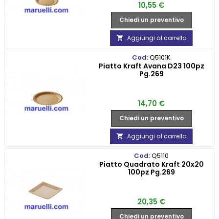
Prezzo
10,55 €
Chiedi un preventivo
Aggiungi al carrello

Cod:
Q5101K
Piatto Kraft Avana D23 100pz
Pg.269
Prezzo
14,70 €
Chiedi un preventivo
Aggiungi al carrello

Cod:
Q5110
Piatto Quadrato Kraft 20x20
100pz Pg.269
Prezzo
20,35 €
Chiedi un preventivo