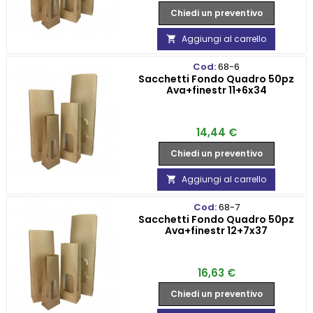
Chiedi un preventivo
Aggiungi al carrello

Cod:
68-6
Sacchetti Fondo Quadro 50pz
Ava+finestr 11+6x34
Prezzo
14,44 €
Chiedi un preventivo
Aggiungi al carrello

Cod:
68-7
Sacchetti Fondo Quadro 50pz
Ava+finestr 12+7x37
Prezzo
16,63 €
Chiedi un preventivo