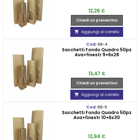
Prezzo
12,26 €
Chiedi un preventivo
Aggiungi al carrello

Cod:
68-4
Sacchetti Fondo Quadro 50pz
Ava+finestr 9+6x28
Prezzo
13,47 €
Chiedi un preventivo
Aggiungi al carrello

Cod:
68-5
Sacchetti Fondo Quadro 50pz
Ava+finestr 10+6x30
Prezzo
13,94 €