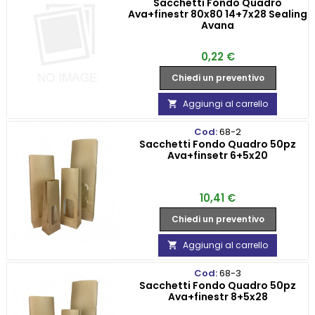
Sacchetti Fondo Quadro
Ava+finestr 80x80 14+7x28 Sealing
Avana
Prezzo
0,22 €
Chiedi un preventivo
Aggiungi al carrello

Cod:
68-2
Sacchetti Fondo Quadro 50pz
Ava+finsetr 6+5x20
Prezzo
10,41 €
Chiedi un preventivo
Aggiungi al carrello

Cod:
68-3
Sacchetti Fondo Quadro 50pz
Ava+finestr 8+5x28