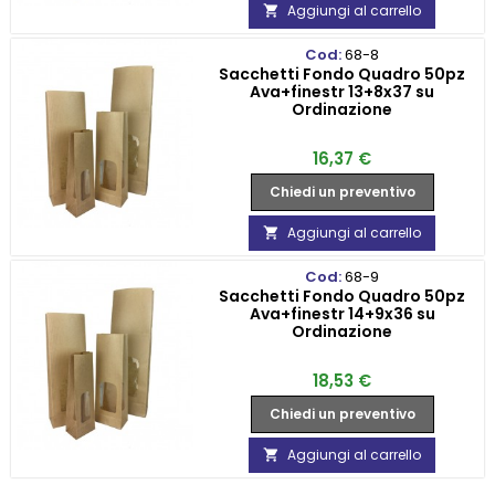
Aggiungi al carrello

Cod:
68-8
Sacchetti Fondo Quadro 50pz
Ava+finestr 13+8x37 su
Ordinazione
Prezzo
16,37 €
Chiedi un preventivo
Aggiungi al carrello

Cod:
68-9
Sacchetti Fondo Quadro 50pz
Ava+finestr 14+9x36 su
Ordinazione
Prezzo
18,53 €
Chiedi un preventivo
Aggiungi al carrello
