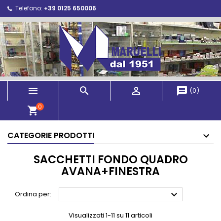
Telefono:
+39 0125 650006



message
(
0
)
0
shopping_cart
CATEGORIE PRODOTTI
SACCHETTI FONDO QUADRO
AVANA+FINESTRA

Ordina per:
Visualizzati 1-11 su 11 articoli