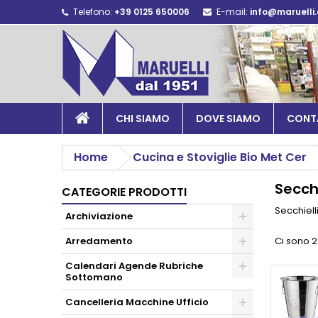
Telefono:
+39 0125 650006
E-mail:
info@maruelli
CHI SIAMO
DOVE SIAMO
CONT
Home
Cucina e Stoviglie Bio Met Cer
Secchi
CATEGORIE PRODOTTI
Secchiell
Archiviazione
Arredamento
Ci sono 2
Calendari Agende Rubriche
Sottomano
Cancelleria Macchine Ufficio