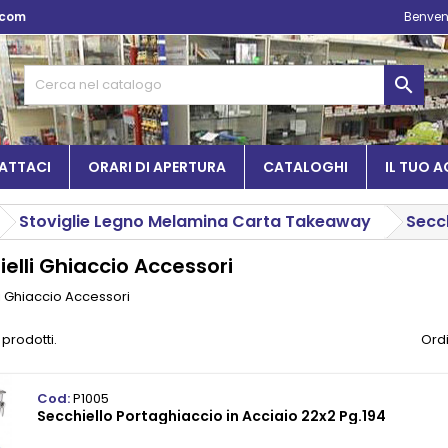
.com
Benven

ATTACI
ORARI DI APERTURA
CATALOGHI
IL TUO 
Stoviglie Legno Melamina Carta Takeaway
Secch
elli Ghiaccio Accessori
i Ghiaccio Accessori
 prodotti.
Ordi
Cod:
P1005
Secchiello Portaghiaccio in Acciaio 22x2 Pg.194