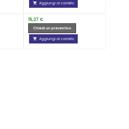
Aggiungi al carrello

Prezzo
15,27 €
Chiedi un preventivo
Aggiungi al carrello
