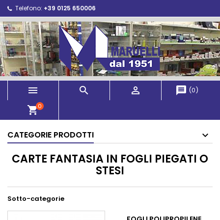
Telefono:
+39 0125 650006



message
(
0
)
0
shopping_cart
CATEGORIE PRODOTTI
CARTE FANTASIA IN FOGLI PIEGATI O
STESI
Sotto-categorie
FOGLI POLIPROPILENE