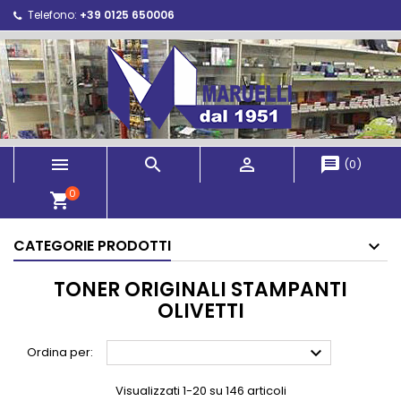
Telefono:
+39 0125 650006



message
(
0
)
0
shopping_cart
CATEGORIE PRODOTTI
TONER ORIGINALI STAMPANTI
OLIVETTI

Ordina per:
Visualizzati 1-20 su 146 articoli