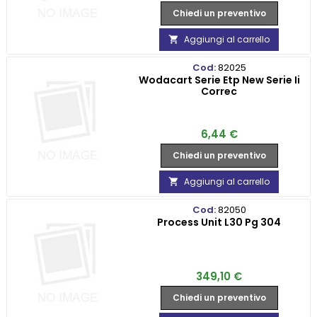
Chiedi un preventivo
Aggiungi al carrello

Cod:
82025
Wodacart Serie Etp New Serie Ii
Correc
Prezzo
6,44 €
Chiedi un preventivo
Aggiungi al carrello

Cod:
82050
Process Unit L30 Pg 304
Prezzo
349,10 €
Chiedi un preventivo