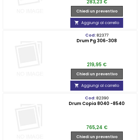
Prezzo
283,23 €
Chiedi un preventivo
Aggiungi al carrello

Cod:
82377
Drum Pg 306-308
Prezzo
219,95 €
Chiedi un preventivo
Aggiungi al carrello

Cod:
82390
Drum Copia 8040 -8540
Prezzo
765,24 €
Chiedi un preventivo