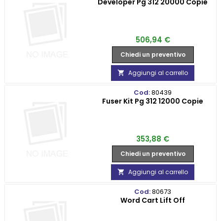
Developer Pg 312 20000 Copie
Prezzo
506,94 €
Chiedi un preventivo
Aggiungi al carrello

Cod:
80439
Fuser Kit Pg 312 12000 Copie
Prezzo
353,88 €
Chiedi un preventivo
Aggiungi al carrello

Cod:
80673
Word Cart Lift Off