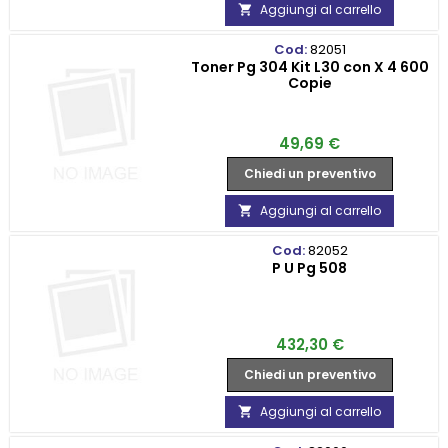
Aggiungi al carrello

Cod:
82051
Toner Pg 304 Kit L30 con X 4 600
Copie
Prezzo
49,69 €
Chiedi un preventivo
Aggiungi al carrello

Cod:
82052
P U Pg 508
Prezzo
432,30 €
Chiedi un preventivo
Aggiungi al carrello
