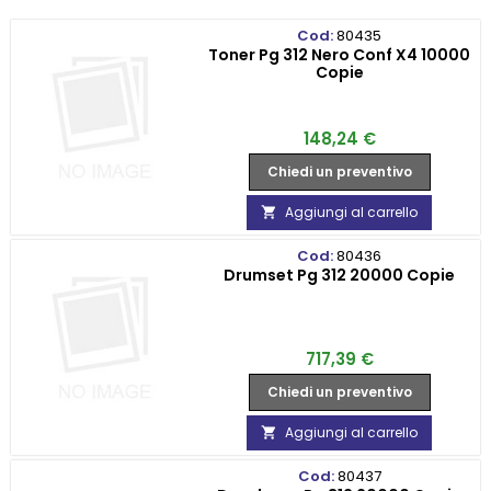
Cod:
80435
Toner Pg 312 Nero Conf X4 10000
Copie
Prezzo
148,24 €
Chiedi un preventivo
Aggiungi al carrello

Cod:
80436
Drumset Pg 312 20000 Copie
Prezzo
717,39 €
Chiedi un preventivo
Aggiungi al carrello

Cod:
80437