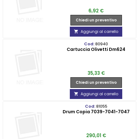
Prezzo
6,92 €
Chiedi un preventivo
Aggiungi al carrello

Cod:
80940
Cartuccia Olivetti Dm624
Prezzo
35,33 €
Chiedi un preventivo
Aggiungi al carrello

Cod:
81055
Drum Copia 7039-7041-7047
Prezzo
290,01 €