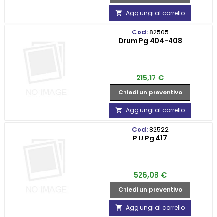
Aggiungi al carrello

Cod:
82505
Drum Pg 404-408
Prezzo
215,17 €
Chiedi un preventivo
Aggiungi al carrello

Cod:
82522
P U Pg 417
Prezzo
526,08 €
Chiedi un preventivo
Aggiungi al carrello
