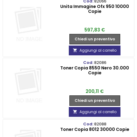
Cod:
82066
Unita Immagine Ofx 950 10000
Copie
Prezzo
597,83 €
Chiedi un preventivo
Aggiungi al carrello

Cod:
82086
Toner Copia 8550 Nero 30.000
Copie
Prezzo
200,11 €
Chiedi un preventivo
Aggiungi al carrello

Cod:
82088
Toner Copia 8012 30000 Copie