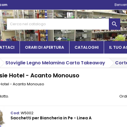
.com
Benven

ATTACI
ORARI DI APERTURA
CATALOGHI
IL TUO 
Stoviglie Legno Melamina Carta Takeaway
Cort
sie Hotel - Acanto Monouso
 Hotel - Acanto Monouso
dotto.
Ordi
Cod:
W5002
Sacchetti per Biancheria in Pe - Linea A