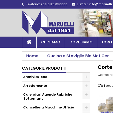
Telefono:
+39 0125 650006
E-mail:
info@maruelli
CHI SIAMO
DOVE SIAMO
CONT
Home
Cucina e Stoviglie Bio Met Cer
Corte
CATEGORIE PRODOTTI
Cortesie
Archiviazione
Arredamento
C'è 1 pro
Calendari Agende Rubriche
Sottomano
Cancelleria Macchine Ufficio