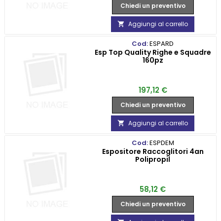
Chiedi un preventivo
Aggiungi al carrello

Cod:
ESPARD
Esp Top Quality Righe e Squadre
160pz
Prezzo
197,12 €
Chiedi un preventivo
Aggiungi al carrello

Cod:
ESPDEM
Espositore Raccoglitori 4an
Polipropil
Prezzo
58,12 €
Chiedi un preventivo