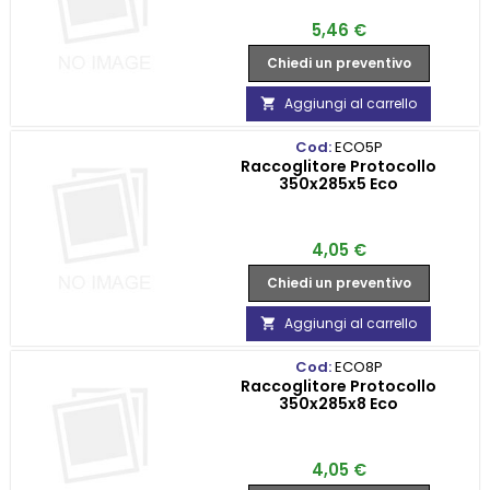
Prezzo
5,46 €
Chiedi un preventivo
Aggiungi al carrello

Cod:
ECO5P
Raccoglitore Protocollo
350x285x5 Eco
Prezzo
4,05 €
Chiedi un preventivo
Aggiungi al carrello

Cod:
ECO8P
Raccoglitore Protocollo
350x285x8 Eco
Prezzo
4,05 €