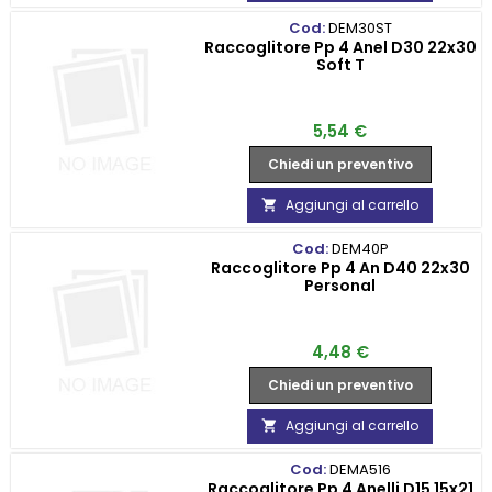
Cod:
DEM30ST
Raccoglitore Pp 4 Anel D30 22x30
Soft T
Prezzo
5,54 €
Chiedi un preventivo
Aggiungi al carrello

Cod:
DEM40P
Raccoglitore Pp 4 An D40 22x30
Personal
Prezzo
4,48 €
Chiedi un preventivo
Aggiungi al carrello

Cod:
DEMA516
Raccoglitore Pp 4 Anelli D15 15x21