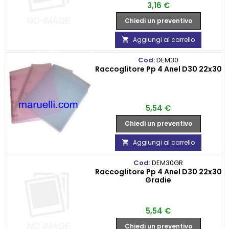
Prezzo
3,16 €
Chiedi un preventivo
Aggiungi al carrello

Cod:
DEM30
Raccoglitore Pp 4 Anel D30 22x30
Prezzo
5,54 €
Chiedi un preventivo
Aggiungi al carrello

Cod:
DEM30GR
Raccoglitore Pp 4 Anel D30 22x30
Gradie
Prezzo
5,54 €
Chiedi un preventivo