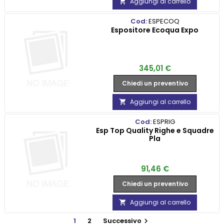
Aggiungi al carrello

Cod:
ESPECOQ
Espositore Ecoqua Expo
Prezzo
345,01 €
Chiedi un preventivo
Aggiungi al carrello

Cod:
ESPRIG
Esp Top Quality Righe e Squadre
Pla
Prezzo
91,46 €
Chiedi un preventivo
Aggiungi al carrello

1
2
Successivo
