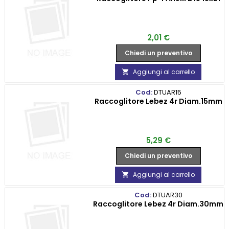
Prezzo
2,01 €
Chiedi un preventivo
Aggiungi al carrello

Cod:
DTUAR15
Raccoglitore Lebez 4r Diam.15mm
Prezzo
5,29 €
Chiedi un preventivo
Aggiungi al carrello

Cod:
DTUAR30
Raccoglitore Lebez 4r Diam.30mm