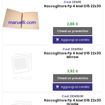
Cod:
DEM15
Raccoglitore Pp 4 Anel D15 22x30
Prezzo
2,88 €
Chiedi un preventivo
Aggiungi al carrello

Cod:
DEM15M
Raccoglitore Pp 4 Anel D15 22x30
Mirrow
Prezzo
3,92 €
Chiedi un preventivo
Aggiungi al carrello

Cod:
DEM16GR
Raccoglitore Pp 4 Anel D16 22x30
Gradie