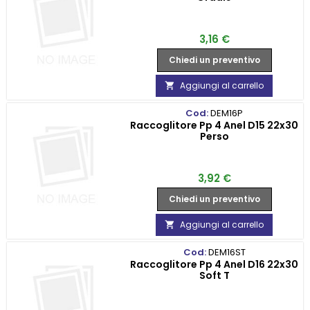
Prezzo
3,16 €
Chiedi un preventivo
Aggiungi al carrello

Cod:
DEM16P
Raccoglitore Pp 4 Anel D15 22x30
Perso
Prezzo
3,92 €
Chiedi un preventivo
Aggiungi al carrello

Cod:
DEM16ST
Raccoglitore Pp 4 Anel D16 22x30
Soft T