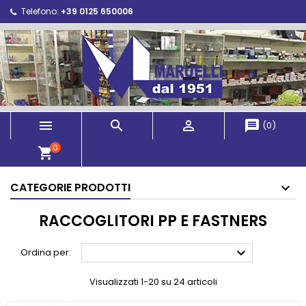
Telefono:
+39 0125 650006



message
(
0
)
0
shopping_cart
CATEGORIE PRODOTTI
RACCOGLITORI PP E FASTNERS

Ordina per:
Visualizzati 1-20 su 24 articoli