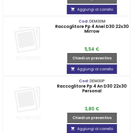
Aggiungi al carrello

Cod:
DEM30M
Raccoglitore Pp 4 Anel D30 22x30
Mirrow
Prezzo
5,54 €
Chiedi un preventivo
Aggiungi al carrello

Cod:
DEM30P
Raccoglitore Pp 4 An D30 22x30
Personal
Prezzo
3,80 €
Chiedi un preventivo
Aggiungi al carrello
