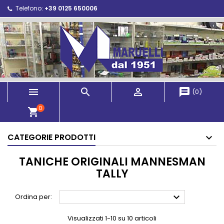
Telefono:
+39 0125 650006



message
(
0
)
0
shopping_cart
CATEGORIE PRODOTTI
TANICHE ORIGINALI MANNESMAN
TALLY

Ordina per:
Visualizzati 1-10 su 10 articoli