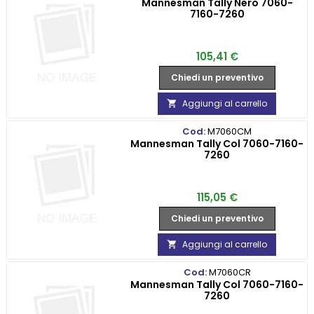
Mannesman Tally Nero 7060-
7160-7260
Prezzo
105,41 €
Chiedi un preventivo
Aggiungi al carrello

Cod:
M7060CM
Mannesman Tally Col 7060-7160-
7260
Prezzo
115,05 €
Chiedi un preventivo
Aggiungi al carrello

Cod:
M7060CR
Mannesman Tally Col 7060-7160-
7260