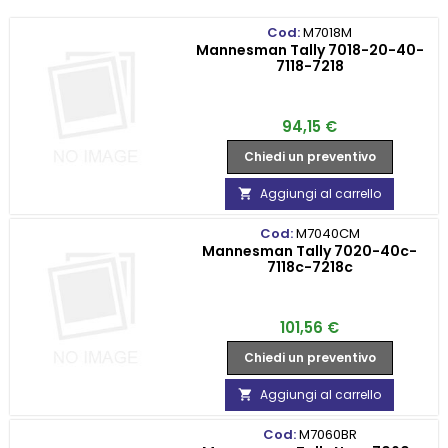
Cod:
M7018M
Mannesman Tally 7018-20-40-
7118-7218
Prezzo
94,15 €
Chiedi un preventivo
Aggiungi al carrello

Cod:
M7040CM
Mannesman Tally 7020-40c-
7118c-7218c
Prezzo
101,56 €
Chiedi un preventivo
Aggiungi al carrello

Cod:
M7060BR