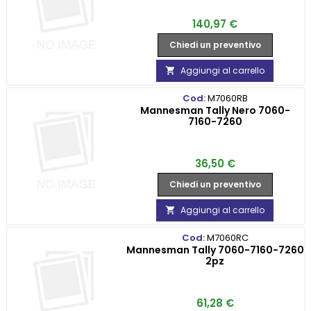
Prezzo
140,97 €
Chiedi un preventivo
Aggiungi al carrello

Cod:
M7060RB
Mannesman Tally Nero 7060-
7160-7260
Prezzo
36,50 €
Chiedi un preventivo
Aggiungi al carrello

Cod:
M7060RC
Mannesman Tally 7060-7160-7260
2pz
Prezzo
61,28 €