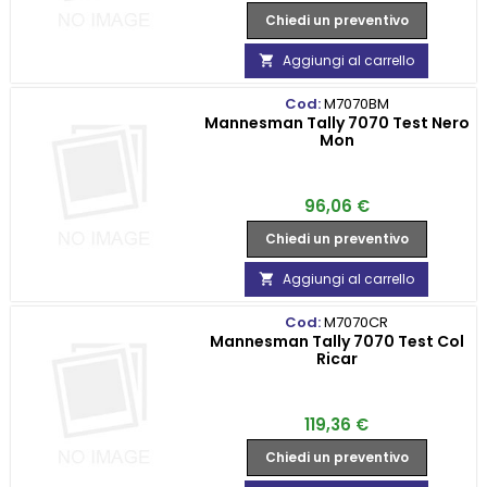
Chiedi un preventivo
Aggiungi al carrello

Cod:
M7070BM
Mannesman Tally 7070 Test Nero
Mon
Prezzo
96,06 €
Chiedi un preventivo
Aggiungi al carrello

Cod:
M7070CR
Mannesman Tally 7070 Test Col
Ricar
Prezzo
119,36 €
Chiedi un preventivo