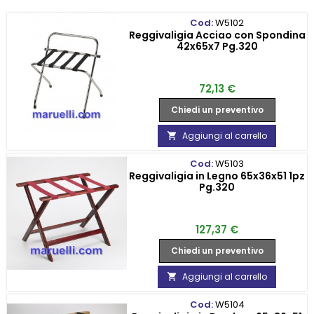
Cod:
W5102
Reggivaligia Acciao con Spondina
42x65x7 Pg.320
Prezzo
72,13 €
Chiedi un preventivo
Aggiungi al carrello

Cod:
W5103
Reggivaligia in Legno 65x36x51 1pz
Pg.320
Prezzo
127,37 €
Chiedi un preventivo
Aggiungi al carrello

Cod:
W5104