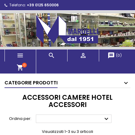
Telefono:
+39 0125 650006



message
(
0
)
0
shopping_cart
CATEGORIE PRODOTTI
ACCESSORI CAMERE HOTEL
ACCESSORI

Ordina per:
Visualizzati 1-3 su 3 articoli