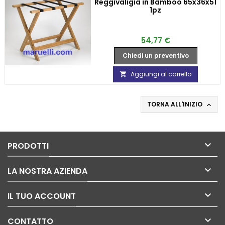
Reggivaligia in Bamboo 65x36x51
1pz
Prezzo
54,77 €
Chiedi un preventivo
Aggiungi al carrello

TORNA ALL'INIZIO


PRODOTTI

LA NOSTRA AZIENDA

IL TUO ACCOUNT

CONTATTO