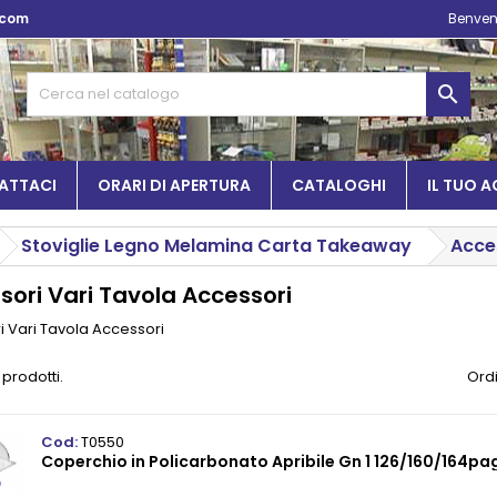
.com
Benven

ATTACI
ORARI DI APERTURA
CATALOGHI
IL TUO 
Stoviglie Legno Melamina Carta Takeaway
Acce
sori Vari Tavola Accessori
 Vari Tavola Accessori
 prodotti.
Ordi
Cod:
T0550
Coperchio in Policarbonato Apribile Gn 1 126/160/164pa