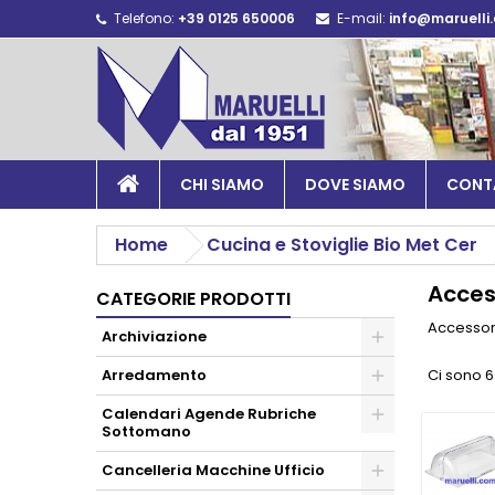
Telefono:
+39 0125 650006
E-mail:
info@maruelli
CHI SIAMO
DOVE SIAMO
CONT
Home
Cucina e Stoviglie Bio Met Cer
Acces
CATEGORIE PRODOTTI
Accessori
Archiviazione
Arredamento
Ci sono 6
Calendari Agende Rubriche
Sottomano
Cancelleria Macchine Ufficio