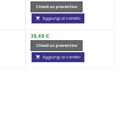
Chiedi un preventivo
Aggiungi al carrello

Prezzo
39,49 €
Chiedi un preventivo
Aggiungi al carrello
