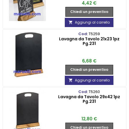
Prezzo
4,42 €
Chiedi un preventivo
Aggiungi al carrello

Cod:
T5259
Lavagna da Tavolo 21x23 1pz
Pg.231
Prezzo
6,68 €
Chiedi un preventivo
Aggiungi al carrello

Cod:
T5260
Lavagna da Tavolo 29x42 1pz
Pg.231
Prezzo
12,80 €
Chiedi un preventivo