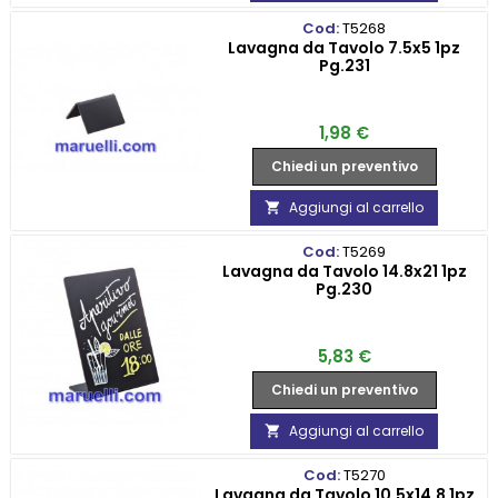
Cod:
T5268
Lavagna da Tavolo 7.5x5 1pz
Pg.231
Prezzo
1,98 €
Chiedi un preventivo
Aggiungi al carrello

Cod:
T5269
Lavagna da Tavolo 14.8x21 1pz
Pg.230
Prezzo
5,83 €
Chiedi un preventivo
Aggiungi al carrello

Cod:
T5270
Lavagna da Tavolo 10.5x14.8 1pz