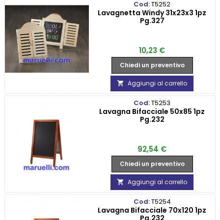
Cod:
T5252
Lavagnetta Windy 31x23x3 1pz
Pg.327
Prezzo
10,23 €
Chiedi un preventivo
Aggiungi al carrello

Cod:
T5253
Lavagna Bifacciale 50x85 1pz
Pg.232
Prezzo
92,54 €
Chiedi un preventivo
Aggiungi al carrello

Cod:
T5254
Lavagna Bifacciale 70x120 1pz
Pg.232