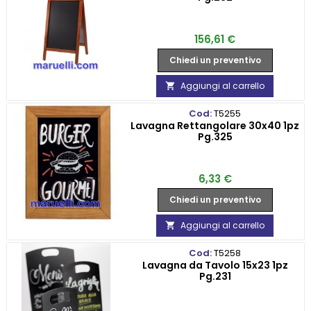
Prezzo
156,61 €
Chiedi un preventivo
Aggiungi al carrello

Cod:
T5255
Lavagna Rettangolare 30x40 1pz
Pg.325
Prezzo
6,33 €
Chiedi un preventivo
Aggiungi al carrello

Cod:
T5258
Lavagna da Tavolo 15x23 1pz
Pg.231