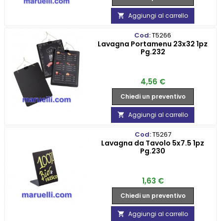
Aggiungi al carrello

Cod:
T5266
Lavagna Portamenu 23x32 1pz
Pg.232
Prezzo
4,56 €
Chiedi un preventivo
Aggiungi al carrello

Cod:
T5267
Lavagna da Tavolo 5x7.5 1pz
Pg.230
Prezzo
1,63 €
Chiedi un preventivo
Aggiungi al carrello
