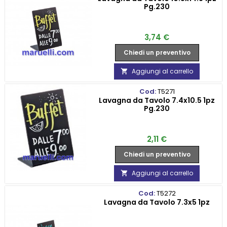
Pg.230
Prezzo
3,74 €
Chiedi un preventivo
Aggiungi al carrello

Cod:
T5271
Lavagna da Tavolo 7.4x10.5 1pz
Pg.230
Prezzo
2,11 €
Chiedi un preventivo
Aggiungi al carrello

Cod:
T5272
Lavagna da Tavolo 7.3x5 1pz