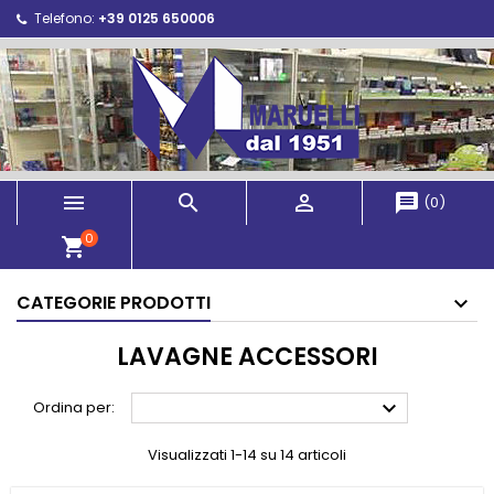
Telefono:
+39 0125 650006



message
(
0
)
0
shopping_cart
CATEGORIE PRODOTTI
LAVAGNE ACCESSORI

Ordina per:
Visualizzati 1-14 su 14 articoli