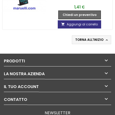
Prezzo
1,41 €
Chiedi un preventivo
Aggiungi al carrello

TORNA ALL'INIZIO


PRODOTTI

LA NOSTRA AZIENDA

IL TUO ACCOUNT

CONTATTO
NEWSLETTER