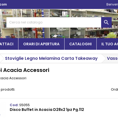
.com
Benven

ATTACI
ORARI DI APERTURA
CATALOGHI
IL TUO 
Stoviglie Legno Melamina Carta Takeaway
Vass
i Acacia Accessori
cacia Accessori
 prodotti.
Ordi
Cod:
S5055
Disco Buffet in Acacia D28x2 1pz Pg.112