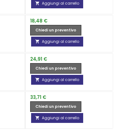
Aggiungi al carrello

Prezzo
18,48 €
Chiedi un preventivo
Aggiungi al carrello

Prezzo
24,91 €
Chiedi un preventivo
Aggiungi al carrello

Prezzo
33,71 €
Chiedi un preventivo
Aggiungi al carrello
