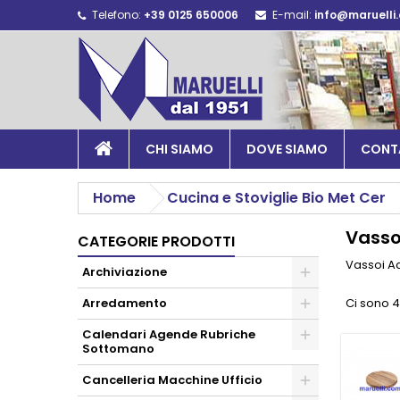
Telefono:
+39 0125 650006
E-mail:
info@maruelli
CHI SIAMO
DOVE SIAMO
CONT
Home
Cucina e Stoviglie Bio Met Cer
Vasso
CATEGORIE PRODOTTI
Vassoi A
Archiviazione
Arredamento
Ci sono 4
Calendari Agende Rubriche
Sottomano
Cancelleria Macchine Ufficio