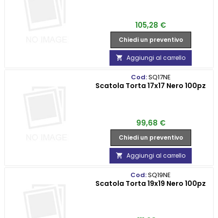
Prezzo
105,28 €
Chiedi un preventivo
Aggiungi al carrello

Cod:
SQ17NE
Scatola Torta 17x17 Nero 100pz
Prezzo
99,68 €
Chiedi un preventivo
Aggiungi al carrello

Cod:
SQ19NE
Scatola Torta 19x19 Nero 100pz