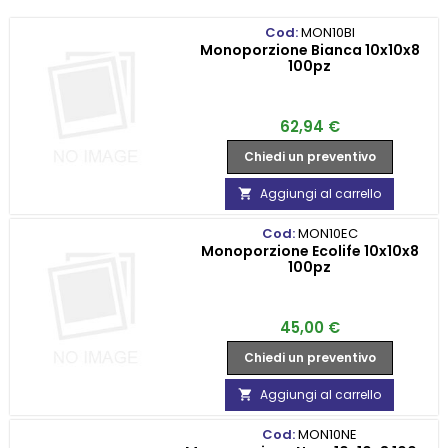
Cod:
MON10BI
Monoporzione Bianca 10x10x8
100pz
Prezzo
62,94 €
Chiedi un preventivo
Aggiungi al carrello

Cod:
MON10EC
Monoporzione Ecolife 10x10x8
100pz
Prezzo
45,00 €
Chiedi un preventivo
Aggiungi al carrello

Cod:
MON10NE