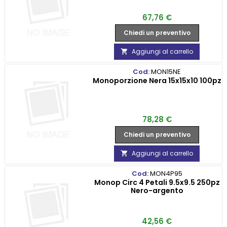
Prezzo
67,76 €
Chiedi un preventivo
Aggiungi al carrello

Cod:
MON15NE
Monoporzione Nera 15x15x10 100pz
Prezzo
78,28 €
Chiedi un preventivo
Aggiungi al carrello

Cod:
MON4P95
Monop Circ 4 Petali 9.5x9.5 250pz
Nero-argento
Prezzo
42,56 €