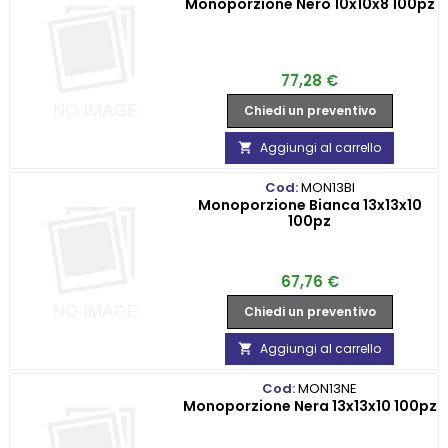
Monoporzione Nero 10x10x8 100pz
Prezzo
77,28 €
Chiedi un preventivo
Aggiungi al carrello

Cod:
MON13BI
Monoporzione Bianca 13x13x10
100pz
Prezzo
67,76 €
Chiedi un preventivo
Aggiungi al carrello

Cod:
MON13NE
Monoporzione Nera 13x13x10 100pz