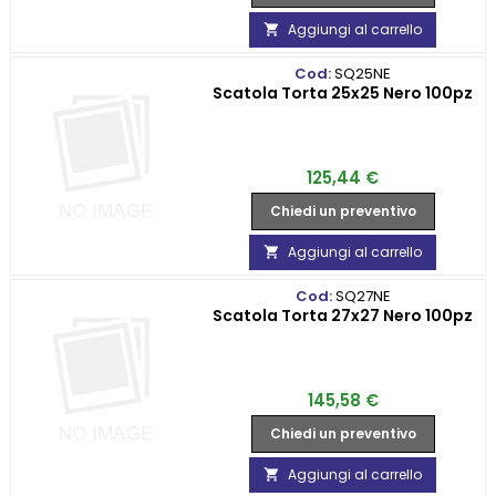
Aggiungi al carrello

Cod:
SQ25NE
Scatola Torta 25x25 Nero 100pz
Prezzo
125,44 €
Chiedi un preventivo
Aggiungi al carrello

Cod:
SQ27NE
Scatola Torta 27x27 Nero 100pz
Prezzo
145,58 €
Chiedi un preventivo
Aggiungi al carrello
