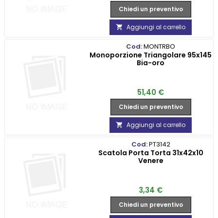
Chiedi un preventivo
Aggiungi al carrello

Cod:
MONTRBO
Monoporzione Triangolare 95x145
Bia-oro
Prezzo
51,40 €
Chiedi un preventivo
Aggiungi al carrello

Cod:
PT3142
Scatola Porta Torta 31x42x10
Venere
Prezzo
3,34 €
Chiedi un preventivo