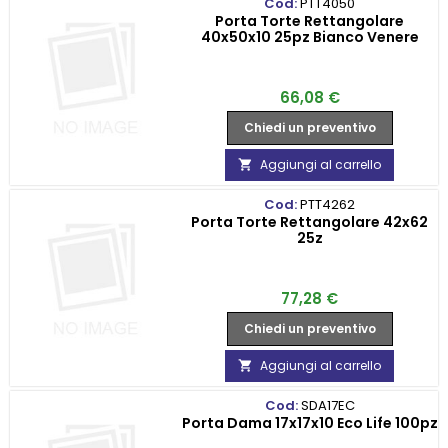
Cod:
PTT4050
Porta Torte Rettangolare
40x50x10 25pz Bianco Venere
Prezzo
66,08 €
Chiedi un preventivo
Aggiungi al carrello

Cod:
PTT4262
Porta Torte Rettangolare 42x62
25z
Prezzo
77,28 €
Chiedi un preventivo
Aggiungi al carrello

Cod:
SDA17EC
Porta Dama 17x17x10 Eco Life 100pz