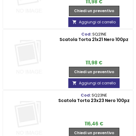
Prezzo
111,98 €
Chiedi un preventivo
Aggiungi al carrello

Cod:
SQ21NE
Scatola Torta 21x21 Nero 100pz
Prezzo
111,98 €
Chiedi un preventivo
Aggiungi al carrello

Cod:
SQ23NE
Scatola Torta 23x23 Nero 100pz
Prezzo
116,46 €
Chiedi un preventivo