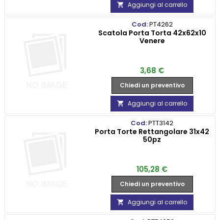
Aggiungi al carrello

Cod:
PT4262
Scatola Porta Torta 42x62x10
Venere
Prezzo
3,68 €
Chiedi un preventivo
Aggiungi al carrello

Cod:
PTT3142
Porta Torte Rettangolare 31x42
50pz
Prezzo
105,28 €
Chiedi un preventivo
Aggiungi al carrello
