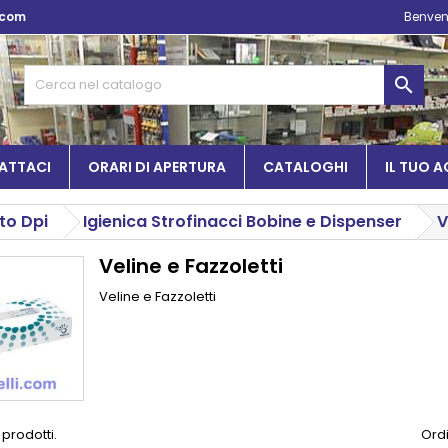
.com
Benven

ATTACI
ORARI DI APERTURA
CATALOGHI
IL TUO 
to Dpi
Igienica Strofinacci Bobine e Dispenser
V
Veline e Fazzoletti
Veline e Fazzoletti
 prodotti.
Ordi