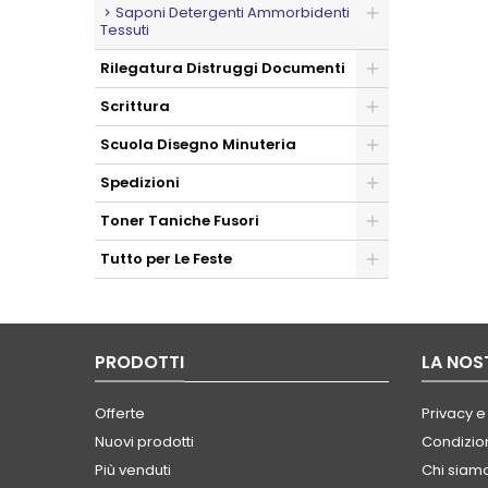
Saponi Detergenti Ammorbidenti
Tessuti
Rilegatura Distruggi Documenti
Scrittura
Scuola Disegno Minuteria
Spedizioni
Toner Taniche Fusori
Tutto per Le Feste
PRODOTTI
LA NOS
Offerte
Privacy e
Nuovi prodotti
Condizion
Più venduti
Chi siam