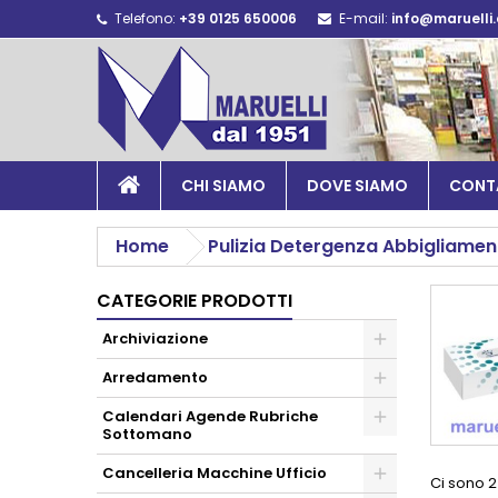
Telefono:
+39 0125 650006
E-mail:
info@maruelli
CHI SIAMO
DOVE SIAMO
CONT
Home
Pulizia Detergenza Abbigliamen
CATEGORIE PRODOTTI
Archiviazione
Arredamento
Calendari Agende Rubriche
Sottomano
Cancelleria Macchine Ufficio
Ci sono 2