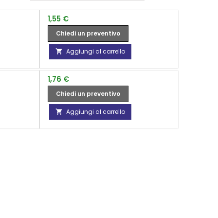
Prezzo
1,55 €
Chiedi un preventivo
Aggiungi al carrello

Prezzo
1,76 €
Chiedi un preventivo
Aggiungi al carrello
