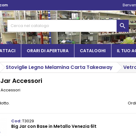
.com
Benven

ATTACI
ORARI DI APERTURA
CATALOGHI
IL TUO 
Stoviglie Legno Melamina Carta Takeaway
Vetr
 Jar Accessori
 Accessori
dotto.
Ordi
Cod:
T3029
Big Jar con Base in Metallo Venezia 6lt