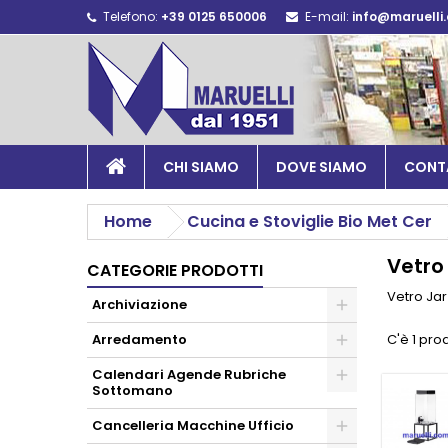
Telefono:
+39 0125 650006
E-mail:
info@maruelli
CHI SIAMO
DOVE SIAMO
CONT
Home
Cucina e Stoviglie Bio Met Cer
Vetro
CATEGORIE PRODOTTI
Vetro Jar
Archiviazione
Arredamento
C'è 1 pro
Calendari Agende Rubriche
Sottomano
Cancelleria Macchine Ufficio